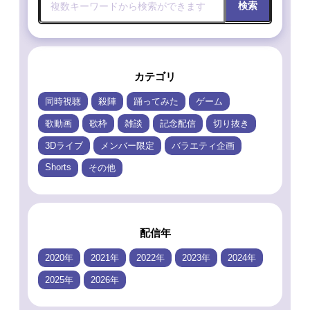
検索
カテゴリ
同時視聴
殺陣
踊ってみた
ゲーム
歌動画
歌枠
雑談
記念配信
切り抜き
3Dライブ
メンバー限定
バラエティ企画
Shorts
その他
配信年
2020年
2021年
2022年
2023年
2024年
2025年
2026年