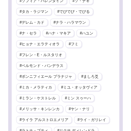
ソフィア・バレンタイン
ソ・ナギ
タカ・ラジマン
でびでび・でびる
デレム・カド
ナラ・ハラマウン
ナ・セラ
ハナ・マキア
ハユン
ヒョナ・エラティオラ
フミ
フレン・E・ルスタリオ
ベルモンド・バンデラス
ボンニフィエール プラナジャ
ましろ爻
ミカ・メラティカ
ミユ・オッタヴィア
ミラン・ケストレル
ミン スゥーハ
メリッサ・キンレンカ
ヤン・ナリ
ライラ アルストロエメリア
ライ・ガリレイ
ラトナ・プティ
リクサ ディレンドラ