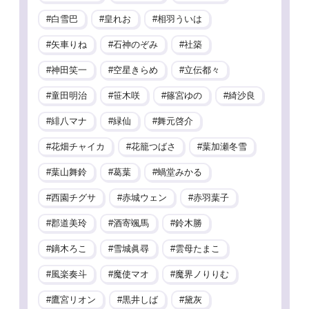
白雪巴
皇れお
相羽ういは
矢車りね
石神のぞみ
社築
神田笑一
空星きらめ
立伝都々
童田明治
笹木咲
篠宮ゆの
綺沙良
緋八マナ
緑仙
舞元啓介
花畑チャイカ
花籠つばさ
葉加瀬冬雪
葉山舞鈴
葛葉
蝸堂みかる
西園チグサ
赤城ウェン
赤羽葉子
郡道美玲
酒寄颯馬
鈴木勝
鏑木ろこ
雪城眞尋
雲母たまこ
風楽奏斗
魔使マオ
魔界ノりりむ
鷹宮リオン
黒井しば
黛灰