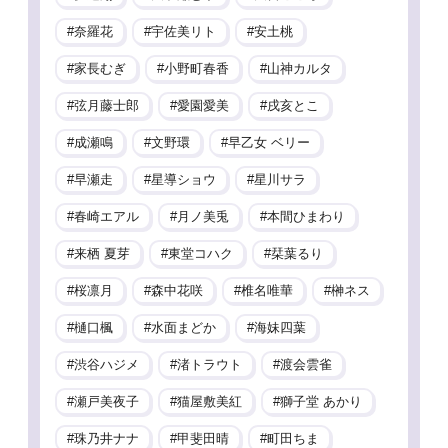
奈羅花
宇佐美リト
安土桃
家長むぎ
小野町春香
山神カルタ
弦月藤士郎
愛園愛美
戌亥とこ
成瀬鳴
文野環
早乙女 ベリー
早瀬走
星導ショウ
星川サラ
春崎エアル
月ノ美兎
本間ひまわり
来栖 夏芽
東堂コハク
栞葉るり
桜凛月
森中花咲
椎名唯華
榊ネス
樋口楓
水面まどか
海妹四葉
渋谷ハジメ
渚トラウト
渡会雲雀
瀬戸美夜子
猫屋敷美紅
獅子堂 あかり
珠乃井ナナ
甲斐田晴
町田ちま