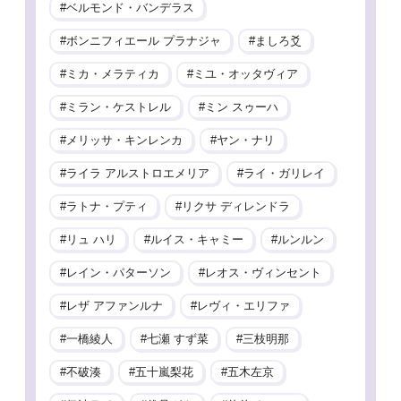
ベルモンド・バンデラス
ボンニフィエール プラナジャ
ましろ爻
ミカ・メラティカ
ミユ・オッタヴィア
ミラン・ケストレル
ミン スゥーハ
メリッサ・キンレンカ
ヤン・ナリ
ライラ アルストロエメリア
ライ・ガリレイ
ラトナ・プティ
リクサ ディレンドラ
リュ ハリ
ルイス・キャミー
ルンルン
レイン・パターソン
レオス・ヴィンセント
レザ アファンルナ
レヴィ・エリファ
一橋綾人
七瀬 すず菜
三枝明那
不破湊
五十嵐梨花
五木左京