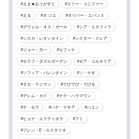
えま★おうがすと
エリー・コニファー
える
オ ジユ
オリバー・エバンス
グウェル・オス・ガール
シア・エカフィラ
シスカ・レオンタイン
シスター・クレア
ジョー・力一
セフィナ
セラフ・ダズルガーデン
ゼア・コルネリア
ソフィア・バレンタイン
ソ・ナギ
タカ・ラジマン
でびでび・でびる
デレム・カド
ナラ・ハラマウン
ナ・セラ
ハナ・マキア
ハユン
ヒョナ・エラティオラ
フミ
フレン・E・ルスタリオ