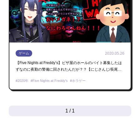
2020.05.26
ゲーム
【Five Nights at Freddy’s】ピザ屋のホールのバイト募集したは
ずなのに夜勤の警備に回されたんだが？？【にじさんじ/長尾
景】
2020年
Five Nights at Freddy's
ホラゲー
1 / 1