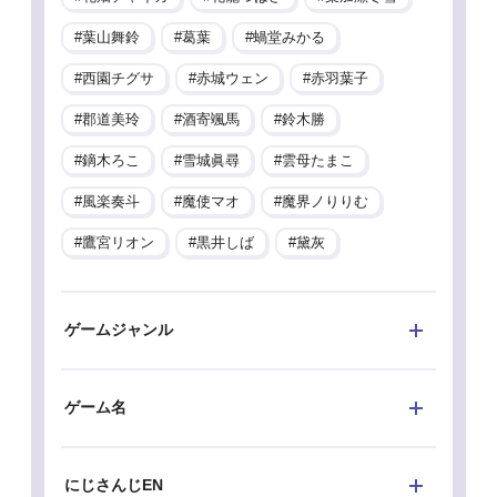
葉山舞鈴
葛葉
蝸堂みかる
西園チグサ
赤城ウェン
赤羽葉子
郡道美玲
酒寄颯馬
鈴木勝
鏑木ろこ
雪城眞尋
雲母たまこ
風楽奏斗
魔使マオ
魔界ノりりむ
鷹宮リオン
黒井しば
黛灰
ゲームジャンル
ゲーム名
にじさんじEN