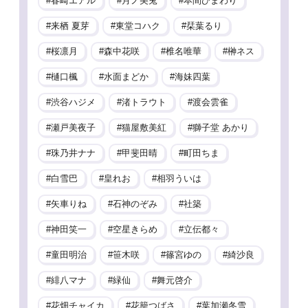
春崎エアル
月ノ美兎
本間ひまわり
来栖 夏芽
東堂コハク
栞葉るり
桜凛月
森中花咲
椎名唯華
榊ネス
樋口楓
水面まどか
海妹四葉
渋谷ハジメ
渚トラウト
渡会雲雀
瀬戸美夜子
猫屋敷美紅
獅子堂 あかり
珠乃井ナナ
甲斐田晴
町田ちま
白雪巴
皇れお
相羽ういは
矢車りね
石神のぞみ
社築
神田笑一
空星きらめ
立伝都々
童田明治
笹木咲
篠宮ゆの
綺沙良
緋八マナ
緑仙
舞元啓介
花畑チャイカ
花籠つばさ
葉加瀬冬雪