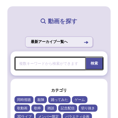
動画を探す
最新アーカイブ一覧へ
検索
カテゴリ
同時視聴
殺陣
踊ってみた
ゲーム
歌動画
歌枠
雑談
記念配信
切り抜き
3Dライブ
メンバー限定
バラエティ企画