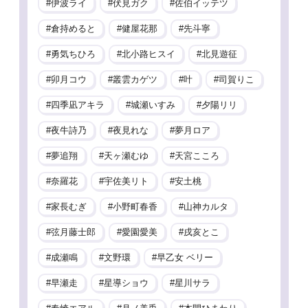
伊波ライ
伏見ガク
佐伯イッテツ
倉持めると
健屋花那
先斗寧
勇気ちひろ
北小路ヒスイ
北見遊征
卯月コウ
叢雲カゲツ
叶
司賀りこ
四季凪アキラ
城瀬いすみ
夕陽リリ
夜牛詩乃
夜見れな
夢月ロア
夢追翔
天ヶ瀬むゆ
天宮こころ
奈羅花
宇佐美リト
安土桃
家長むぎ
小野町春香
山神カルタ
弦月藤士郎
愛園愛美
戌亥とこ
成瀬鳴
文野環
早乙女 ベリー
早瀬走
星導ショウ
星川サラ