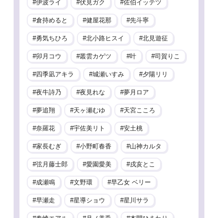
伊波ライ
伏見ガク
佐伯イッテツ
倉持めると
健屋花那
先斗寧
勇気ちひろ
北小路ヒスイ
北見遊征
卯月コウ
叢雲カゲツ
叶
司賀りこ
四季凪アキラ
城瀬いすみ
夕陽リリ
夜牛詩乃
夜見れな
夢月ロア
夢追翔
天ヶ瀬むゆ
天宮こころ
奈羅花
宇佐美リト
安土桃
家長むぎ
小野町春香
山神カルタ
弦月藤士郎
愛園愛美
戌亥とこ
成瀬鳴
文野環
早乙女 ベリー
早瀬走
星導ショウ
星川サラ