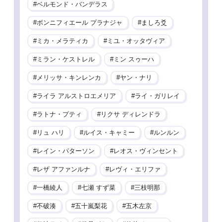
ベルモンド・バンデラス
ボンニフィエール プラナジャ
ましろ爻
ミカ・メラティカ
ミユ・オッタヴィア
ミラン・ケストレル
ミン スゥーハ
メリッサ・キンレンカ
ヤン・ナリ
ライラ アルストロエメリア
ライ・ガリレイ
ラトナ・プティ
リクサ ディレンドラ
リュ ハリ
ルイス・キャミー
ルンルン
レイン・パターソン
レオス・ヴィンセント
レザ アファンルナ
レヴィ・エリファ
一橋綾人
七瀬 すず菜
三枝明那
不破湊
五十嵐梨花
五木左京