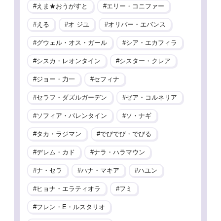
えま★おうがすと
エリー・コニファー
える
オ ジユ
オリバー・エバンス
グウェル・オス・ガール
シア・エカフィラ
シスカ・レオンタイン
シスター・クレア
ジョー・力一
セフィナ
セラフ・ダズルガーデン
ゼア・コルネリア
ソフィア・バレンタイン
ソ・ナギ
タカ・ラジマン
でびでび・でびる
デレム・カド
ナラ・ハラマウン
ナ・セラ
ハナ・マキア
ハユン
ヒョナ・エラティオラ
フミ
フレン・E・ルスタリオ