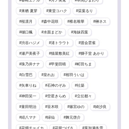
春崎エアル
月ノ美兎
本間ひまわり
来栖 夏芽
東堂コハク
栞葉るり
桜凛月
森中花咲
椎名唯華
榊ネス
樋口楓
水面まどか
海妹四葉
渋谷ハジメ
渚トラウト
渡会雲雀
瀬戸美夜子
猫屋敷美紅
獅子堂 あかり
珠乃井ナナ
甲斐田晴
町田ちま
白雪巴
皇れお
相羽ういは
矢車りね
石神のぞみ
社築
神田笑一
空星きらめ
立伝都々
童田明治
笹木咲
篠宮ゆの
綺沙良
緋八マナ
緑仙
舞元啓介
花畑チャイカ
花籠つばさ
葉加瀬冬雪