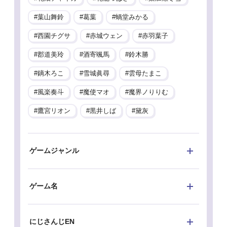
葉山舞鈴
葛葉
蝸堂みかる
西園チグサ
赤城ウェン
赤羽葉子
郡道美玲
酒寄颯馬
鈴木勝
鏑木ろこ
雪城眞尋
雲母たまこ
風楽奏斗
魔使マオ
魔界ノりりむ
鷹宮リオン
黒井しば
黛灰
ゲームジャンル
ゲーム名
にじさんじEN