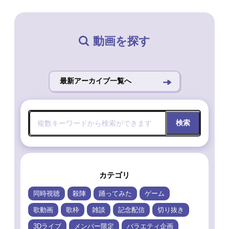
動画を探す
最新アーカイブ一覧へ
検索
カテゴリ
同時視聴
殺陣
踊ってみた
ゲーム
歌動画
歌枠
雑談
記念配信
切り抜き
3Dライブ
メンバー限定
バラエティ企画