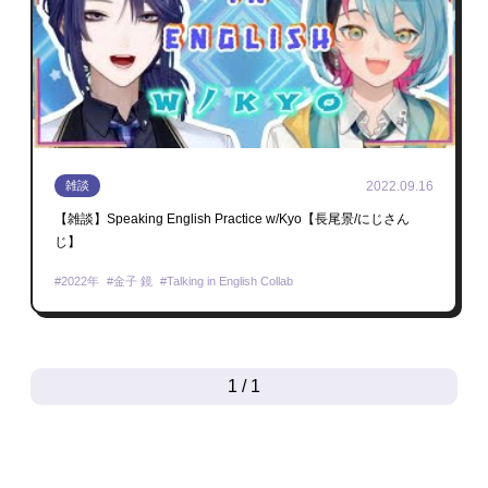
2022.09.16
雑談
【雑談】Speaking English Practice w/Kyo【長尾景/にじさん
じ】
2022年
金子 鏡
Talking in English Collab
1 / 1