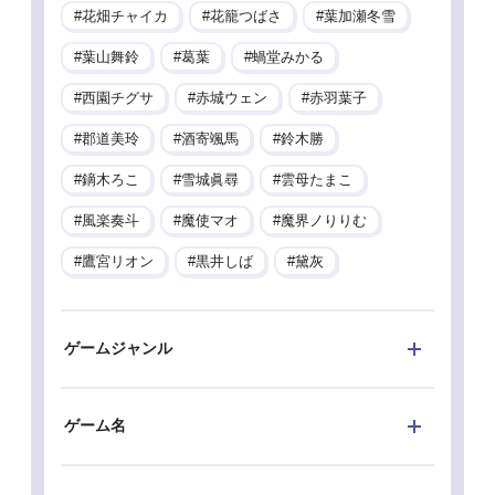
花畑チャイカ
花籠つばさ
葉加瀬冬雪
葉山舞鈴
葛葉
蝸堂みかる
西園チグサ
赤城ウェン
赤羽葉子
郡道美玲
酒寄颯馬
鈴木勝
鏑木ろこ
雪城眞尋
雲母たまこ
風楽奏斗
魔使マオ
魔界ノりりむ
鷹宮リオン
黒井しば
黛灰
ゲームジャンル
ゲーム名