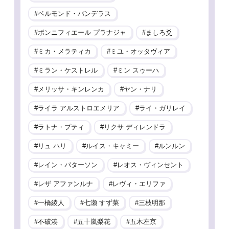
ベルモンド・バンデラス
ボンニフィエール プラナジャ
ましろ爻
ミカ・メラティカ
ミユ・オッタヴィア
ミラン・ケストレル
ミン スゥーハ
メリッサ・キンレンカ
ヤン・ナリ
ライラ アルストロエメリア
ライ・ガリレイ
ラトナ・プティ
リクサ ディレンドラ
リュ ハリ
ルイス・キャミー
ルンルン
レイン・パターソン
レオス・ヴィンセント
レザ アファンルナ
レヴィ・エリファ
一橋綾人
七瀬 すず菜
三枝明那
不破湊
五十嵐梨花
五木左京