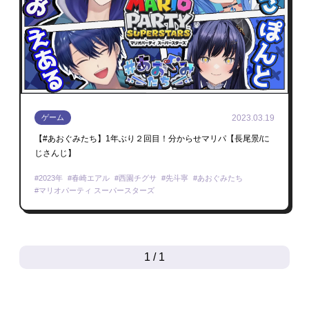
2023.03.19
ゲーム
【#あおぐみたち】1年ぶり２回目！分からせマリパ【長尾景/に
じさんじ】
2023年
春崎エアル
西園チグサ
先斗寧
あおぐみたち
マリオパーティ スーパースターズ
1 / 1