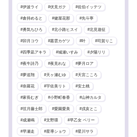
伊波ライ
伏見ガク
佐伯イッテツ
倉持めると
健屋花那
先斗寧
勇気ちひろ
北小路ヒスイ
北見遊征
卯月コウ
叢雲カゲツ
叶
司賀りこ
四季凪アキラ
城瀬いすみ
夕陽リリ
夜牛詩乃
夜見れな
夢月ロア
夢追翔
天ヶ瀬むゆ
天宮こころ
奈羅花
宇佐美リト
安土桃
家長むぎ
小野町春香
山神カルタ
弦月藤士郎
愛園愛美
戌亥とこ
成瀬鳴
文野環
早乙女 ベリー
早瀬走
星導ショウ
星川サラ