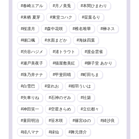
春崎エアル
月ノ美兎
本間ひまわり
来栖 夏芽
東堂コハク
栞葉るり
桜凛月
森中花咲
椎名唯華
榊ネス
樋口楓
水面まどか
海妹四葉
渋谷ハジメ
渚トラウト
渡会雲雀
瀬戸美夜子
猫屋敷美紅
獅子堂 あかり
珠乃井ナナ
甲斐田晴
町田ちま
白雪巴
皇れお
相羽ういは
矢車りね
石神のぞみ
社築
神田笑一
空星きらめ
立伝都々
童田明治
笹木咲
篠宮ゆの
綺沙良
緋八マナ
緑仙
舞元啓介