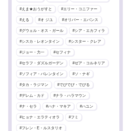
えま★おうがすと
エリー・コニファー
える
オ ジユ
オリバー・エバンス
グウェル・オス・ガール
シア・エカフィラ
シスカ・レオンタイン
シスター・クレア
ジョー・力一
セフィナ
セラフ・ダズルガーデン
ゼア・コルネリア
ソフィア・バレンタイン
ソ・ナギ
タカ・ラジマン
でびでび・でびる
デレム・カド
ナラ・ハラマウン
ナ・セラ
ハナ・マキア
ハユン
ヒョナ・エラティオラ
フミ
フレン・E・ルスタリオ