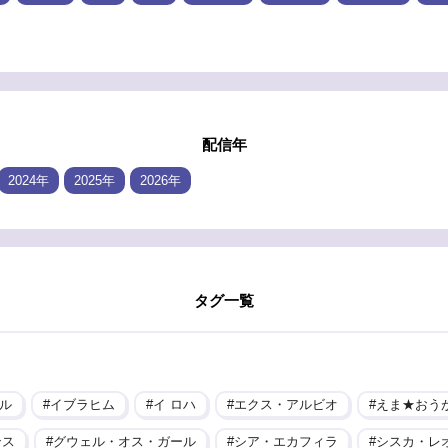
配信年
2024年
2025年
2026年
タグ一覧
ル
イブラヒム
イ ロハ
エクス・アルビオ
えま★おう
ンス
グウェル・オス・ガール
シア・エカフィラ
シスカ・レ