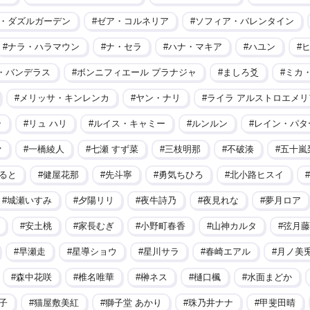
・ダズルガーデン
ゼア・コルネリア
ソフィア・バレンタイン
ナラ・ハラマウン
ナ・セラ
ハナ・マキア
ハユン
・バンデラス
ボンニフィエール プラナジャ
ましろ爻
ミカ
メリッサ・キンレンカ
ヤン・ナリ
ライラ アルストロエメリ
ラ
リュ ハリ
ルイス・キャミー
ルンルン
レイン・パタ
ァ
一橋綾人
七瀬 すず菜
三枝明那
不破湊
五十嵐
ると
健屋花那
先斗寧
勇気ちひろ
北小路ヒスイ
城瀬いすみ
夕陽リリ
夜牛詩乃
夜見れな
夢月ロア
安土桃
家長むぎ
小野町春香
山神カルタ
弦月藤
早瀬走
星導ショウ
星川サラ
春崎エアル
月ノ美
森中花咲
椎名唯華
榊ネス
樋口楓
水面まどか
子
猫屋敷美紅
獅子堂 あかり
珠乃井ナナ
甲斐田晴