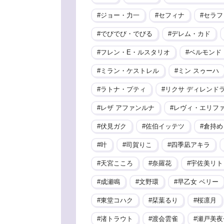
ジョー・力一
セフィナ
セラフ
でびでび・でびる
デレム・カド
フレン・E・ルスタリオ
ベルモンド
ミラン・ケストレル
ミン スゥーハ
ラトナ・プティ
リクサ ディレンド
レザ アファンルナ
レヴィ・エリフ
伏見ガク
佐伯イッテツ
倉持め
叶
司賀りこ
四季凪アキラ
天宮こころ
奈羅花
宇佐美リト
成瀬鳴
文野環
早乙女 ベリー
東堂コハク
栞葉るり
桜凛月
渚トラウト
渡会雲雀
瀬戸美夜