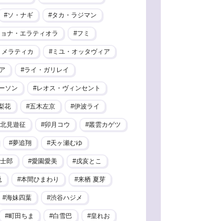
ソ・ナギ
タカ・ラジマン
ヒョナ・エラティオラ
フミ
・メラティカ
ミユ・オッタヴィア
ア
ライ・ガリレイ
ーソン
レオス・ヴィンセント
梨花
五木左京
伊波ライ
北見遊征
卯月コウ
叢雲カゲツ
夢追翔
天ヶ瀬むゆ
士郎
愛園愛美
戌亥とこ
兎
本間ひまわり
来栖 夏芽
海妹四葉
渋谷ハジメ
町田ちま
白雪巴
皇れお