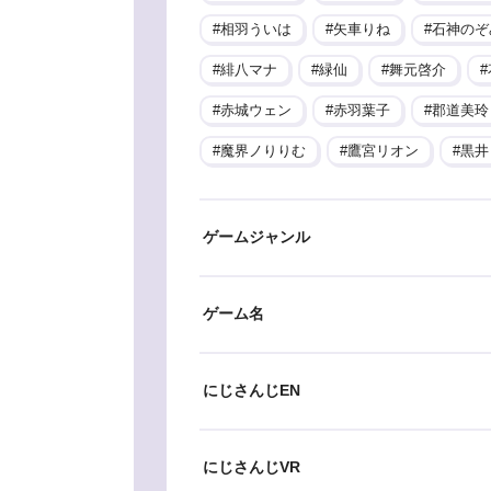
相羽ういは
矢車りね
石神のぞ
緋八マナ
緑仙
舞元啓介
赤城ウェン
赤羽葉子
郡道美玲
魔界ノりりむ
鷹宮リオン
黒井
ゲームジャンル
ゲーム名
にじさんじEN
にじさんじVR