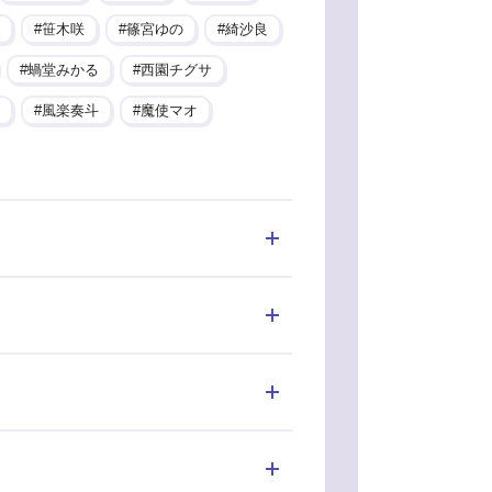
笹木咲
篠宮ゆの
綺沙良
蝸堂みかる
西園チグサ
風楽奏斗
魔使マオ