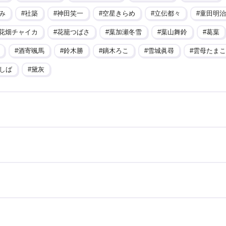
み
社築
神田笑一
空星きらめ
立伝都々
童田明治
花畑チャイカ
花籠つばさ
葉加瀬冬雪
葉山舞鈴
葛葉
酒寄颯馬
鈴木勝
鏑木ろこ
雪城眞尋
雲母たまこ
しば
黛灰