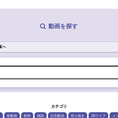
動画を探す
覧へ
カテゴリ
ム
歌動画
歌枠
雑談
記念配信
切り抜き
3Dライブ
メ