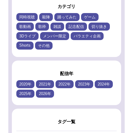
カテゴリ
同時視聴
殺陣
踊ってみた
ゲーム
歌動画
歌枠
雑談
記念配信
切り抜き
3Dライブ
メンバー限定
バラエティ企画
Shorts
その他
配信年
2020年
2021年
2022年
2023年
2024年
2025年
2026年
タグ一覧