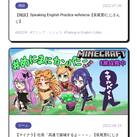
2022.07.06
雑談
【雑談】Speaking English Practice w/Amicia【長尾景/にじさん
じ】
2022年
アミシア・ミシェラ
Talking in English Collab
2022.06.15
ゲーム
【マイクラ】社長「高速で築城するよ～～～」【長尾景/にじさ