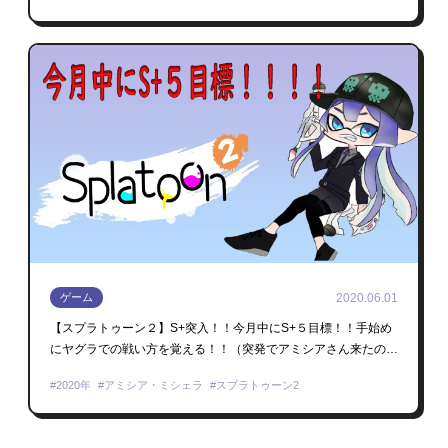
健屋花那
Minecraft
2020.06.01
ゲーム
【スプラトゥーン２】S+突入！！今月中にS+５目標！！手始め
にヤグラでの戦い方を覚える！！（突発でアミシアさん来たのは
ここ）【にじさんじ/長尾景】
2020年
アミシア・ミシェラ
スプラトゥーン2