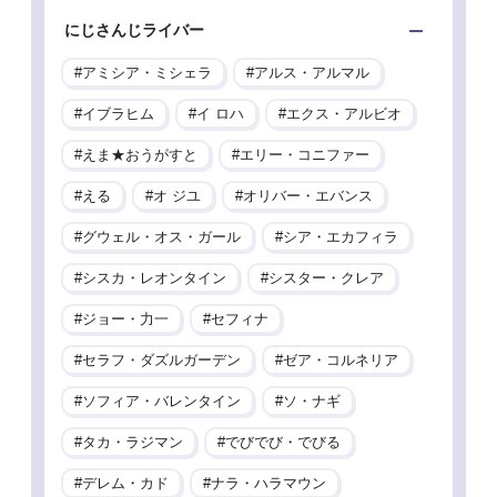
にじさんじライバー
アミシア・ミシェラ
アルス・アルマル
イブラヒム
イ ロハ
エクス・アルビオ
えま★おうがすと
エリー・コニファー
える
オ ジユ
オリバー・エバンス
グウェル・オス・ガール
シア・エカフィラ
シスカ・レオンタイン
シスター・クレア
ジョー・力一
セフィナ
セラフ・ダズルガーデン
ゼア・コルネリア
ソフィア・バレンタイン
ソ・ナギ
タカ・ラジマン
でびでび・でびる
デレム・カド
ナラ・ハラマウン