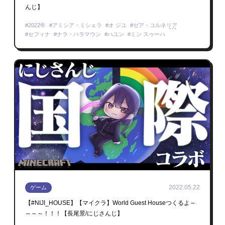
んじ】
2022年
アミシア・ミシェラ
オ ジユ
ゼア・コルネリア
セフィナ
ナラ・ハラマウン
ハユン
ミン スゥーハ
リクサ ディレンドラ
桜凛月
小野町春香
先斗寧
めにまにカンパニー
Minecraft
2022.05.22
ゲーム
【#NIJI_HOUSE】【マイクラ】World Guest Houseつくるよ～
～～～！！！【長尾景/にじさんじ】