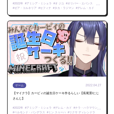
2022年
アミシア・ミシェラ
オ ジユ
オリバー・エバンス
ゼア・コルネリア
セフィナ
タカ・ラジマン
デレム・カド
ナラ・ハラマウン
フミ
ベルモンド・バンデラス
リクサ ディレンドラ
海妹四葉
桜凛月
西園チグサ
雪城眞尋
天ヶ瀬むゆ
天宮こころ
セレン 龍月
Minecraft
2022.04.27
ゲーム
【マイクラ】カービィの誕生日ケーキ作るらしい【長尾景/にじ
さんじ】
2022年
アミシア・ミシェラ
デレム・カド
ナラ・ハラマウン
ベルモンド・バンデラス
ミン スゥーハ
リクサ ディレンドラ