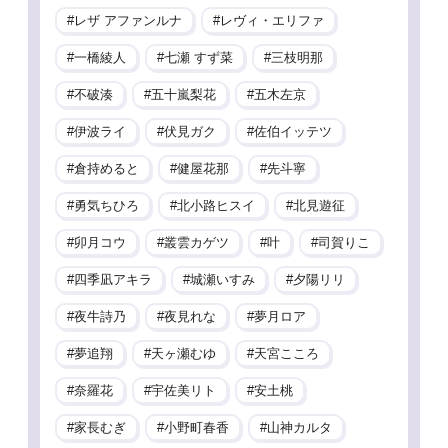
レザ アファンルナ
レヴィ・エリファ
一橋綾人
七瀬 すず菜
三枝明那
不破湊
五十嵐梨花
五木左京
伊波ライ
伏見ガク
佐伯イッテツ
倉持めると
健屋花那
先斗寧
勇気ちひろ
北小路ヒスイ
北見遊征
卯月コウ
叢雲カゲツ
叶
司賀りこ
四季凪アキラ
城瀬いすみ
夕陽リリ
夜牛詩乃
夜見れな
夢月ロア
夢追翔
天ヶ瀬むゆ
天宮こころ
奈羅花
宇佐美リト
安土桃
家長むぎ
小野町春香
山神カルタ