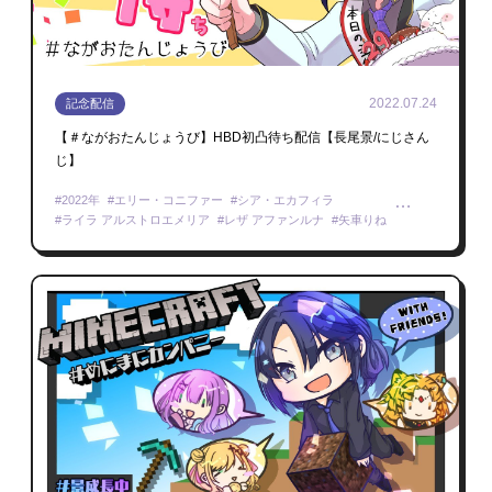
2022.07.24
記念配信
【＃ながおたんじょうび】HBD初凸待ち配信【長尾景/にじさん
じ】
2022年
エリー・コニファー
シア・エカフィラ
ライラ アルストロエメリア
レザ アファンルナ
矢車りね
アミシア・ミシェラ
える
オリバー・エバンス
グウェル・オス・ガール
シスカ・レオンタイン
シスター・クレア
ゼア・コルネリア
セフィナ
タカ・ラジマン
デレム・カド
ナ・セラ
ナラ・ハラマウン
フミ
ベルモンド・バンデラス
ミカ・メラティカ
ミユ・オッタヴィア
ミン スゥーハ
リクサ ディレンドラ
リュ ハリ
レヴィ・エリファ
海妹四葉
健屋花那
弦月藤士郎
甲斐田晴
桜凛月
渋谷ハジメ
小野町春香
西園チグサ
雪城眞尋
先斗寧
エナ・アールウェット
狐坂ニナ
遠藤霊夢
ミリー・パフェ
ペトラ・グリン
ファルガー・オーヴィド
アルバーン・ノックス
遊間ユーゴ
サニー・ブリスコー
セレン 龍月
伊深(imi)
凸待ち