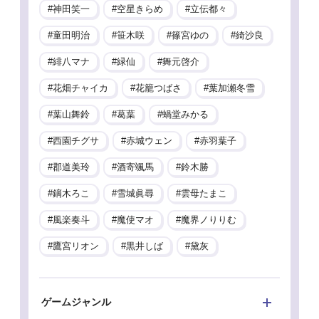
神田笑一
空星きらめ
立伝都々
童田明治
笹木咲
篠宮ゆの
綺沙良
緋八マナ
緑仙
舞元啓介
花畑チャイカ
花籠つばさ
葉加瀬冬雪
葉山舞鈴
葛葉
蝸堂みかる
西園チグサ
赤城ウェン
赤羽葉子
郡道美玲
酒寄颯馬
鈴木勝
鏑木ろこ
雪城眞尋
雲母たまこ
風楽奏斗
魔使マオ
魔界ノりりむ
鷹宮リオン
黒井しば
黛灰
ゲームジャンル