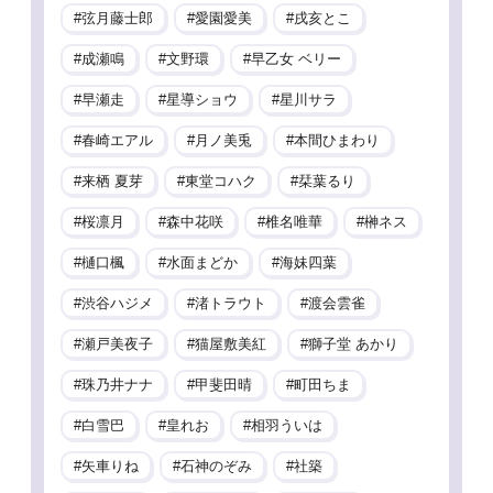
弦月藤士郎
愛園愛美
戌亥とこ
成瀬鳴
文野環
早乙女 ベリー
早瀬走
星導ショウ
星川サラ
春崎エアル
月ノ美兎
本間ひまわり
来栖 夏芽
東堂コハク
栞葉るり
桜凛月
森中花咲
椎名唯華
榊ネス
樋口楓
水面まどか
海妹四葉
渋谷ハジメ
渚トラウト
渡会雲雀
瀬戸美夜子
猫屋敷美紅
獅子堂 あかり
珠乃井ナナ
甲斐田晴
町田ちま
白雪巴
皇れお
相羽ういは
矢車りね
石神のぞみ
社築