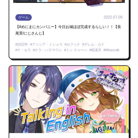
2022.07.06
ゲーム
【#めにまにカンパニー】今日お城ほぼ完成するらしい！！【長
尾景/にじさんじ】
2022年
アミシア・ミシェラ
セフィナ
デレム・カド
ナ・セラ
ナラ・ハラマウン
ミン スゥーハ
桜凛月
Minecraft