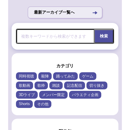
最新アーカイブ一覧へ
検索
カテゴリ
同時視聴
殺陣
踊ってみた
ゲーム
歌動画
歌枠
雑談
記念配信
切り抜き
3Dライブ
メンバー限定
バラエティ企画
Shorts
その他