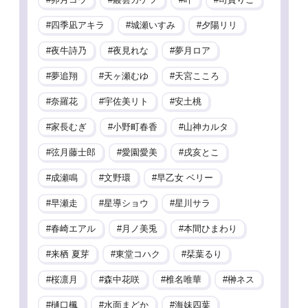
四季凪アキラ
城瀬いすみ
夕陽リリ
夜牛詩乃
夜見れな
夢月ロア
夢追翔
天ヶ瀬むゆ
天宮こころ
奈羅花
宇佐美リト
安土桃
家長むぎ
小野町春香
山神カルタ
弦月藤士郎
愛園愛美
戌亥とこ
成瀬鳴
文野環
早乙女 ベリー
早瀬走
星導ショウ
星川サラ
春崎エアル
月ノ美兎
本間ひまわり
来栖 夏芽
東堂コハク
栞葉るり
桜凛月
森中花咲
椎名唯華
榊ネス
樋口楓
水面まどか
海妹四葉