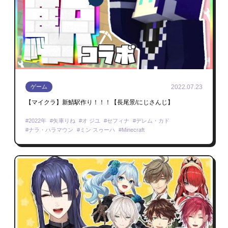
2022.07.23
ゲーム
【マイクラ】新鯖駅作り！！！【長尾景/にじさんじ】
2022年
矢車りね
オ ジユ
セフィナ
デレム・カド
ナラ・ハラマウン
ミン スゥーハ
Minecraft