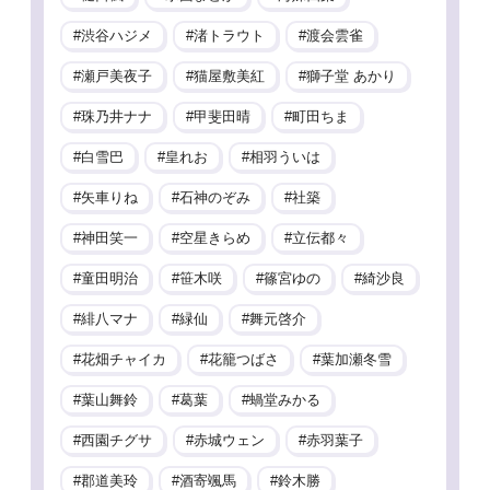
渋谷ハジメ
渚トラウト
渡会雲雀
瀬戸美夜子
猫屋敷美紅
獅子堂 あかり
珠乃井ナナ
甲斐田晴
町田ちま
白雪巴
皇れお
相羽ういは
矢車りね
石神のぞみ
社築
神田笑一
空星きらめ
立伝都々
童田明治
笹木咲
篠宮ゆの
綺沙良
緋八マナ
緑仙
舞元啓介
花畑チャイカ
花籠つばさ
葉加瀬冬雪
葉山舞鈴
葛葉
蝸堂みかる
西園チグサ
赤城ウェン
赤羽葉子
郡道美玲
酒寄颯馬
鈴木勝