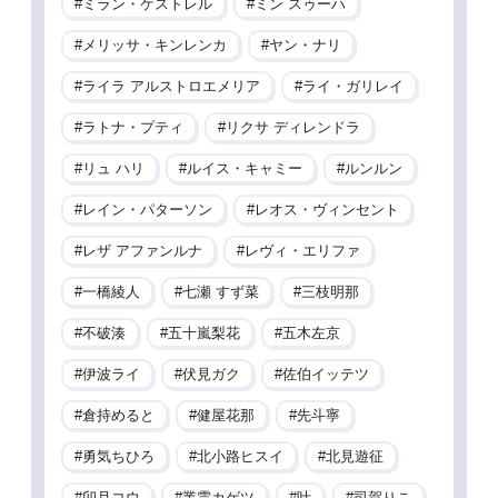
ミラン・ケストレル
ミン スゥーハ
メリッサ・キンレンカ
ヤン・ナリ
ライラ アルストロエメリア
ライ・ガリレイ
ラトナ・プティ
リクサ ディレンドラ
リュ ハリ
ルイス・キャミー
ルンルン
レイン・パターソン
レオス・ヴィンセント
レザ アファンルナ
レヴィ・エリファ
一橋綾人
七瀬 すず菜
三枝明那
不破湊
五十嵐梨花
五木左京
伊波ライ
伏見ガク
佐伯イッテツ
倉持めると
健屋花那
先斗寧
勇気ちひろ
北小路ヒスイ
北見遊征
卯月コウ
叢雲カゲツ
叶
司賀りこ