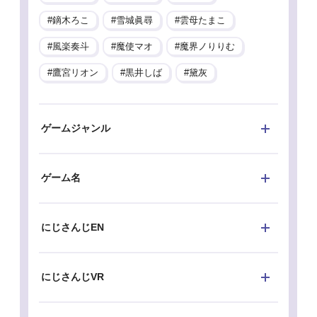
鏑木ろこ
雪城眞尋
雲母たまこ
風楽奏斗
魔使マオ
魔界ノりりむ
鷹宮リオン
黒井しば
黛灰
ゲームジャンル
ゲーム名
にじさんじEN
にじさんじVR