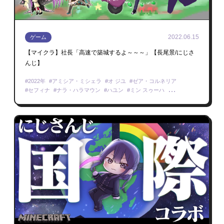
2022.06.15
ゲーム
【マイクラ】社長「高速で築城するよ～～～」【長尾景/にじさ
んじ】
2022年
アミシア・ミシェラ
オ ジユ
ゼア・コルネリア
セフィナ
ナラ・ハラマウン
ハユン
ミン スゥーハ
リクサ ディレンドラ
桜凛月
小野町春香
先斗寧
めにまにカンパニー
Minecraft