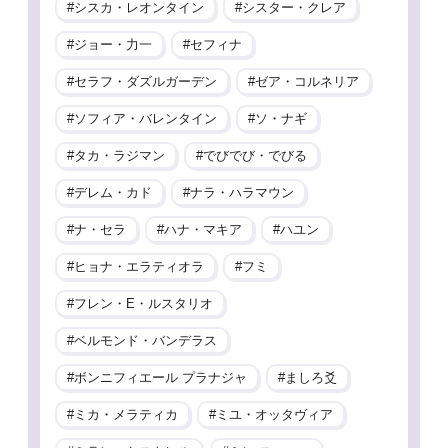
シスカ・レオンタイン
シスター・クレア
ジョー・力一
セフィナ
セラフ・ダズルガーデン
ゼア・コルネリア
ソフィア・バレンタイン
ソ・ナギ
タカ・ラジマン
でびでび・でびる
デレム・カド
ナラ・ハラマウン
ナ・セラ
ハナ・マキア
ハユン
ヒョナ・エラティオラ
フミ
フレン・E・ルスタリオ
ベルモンド・バンデラス
ボンニフィエール プラナジャ
ましろ爻
ミカ・メラティカ
ミユ・オッタヴィア