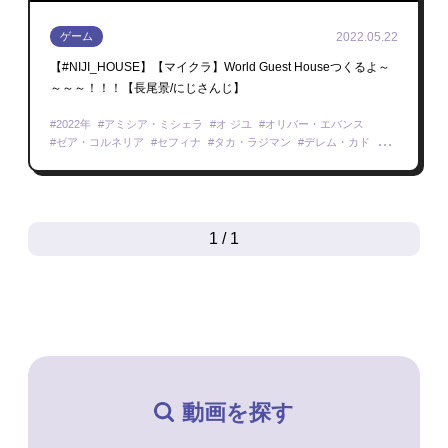
2022.05.22
ゲーム
【#NIJI_HOUSE】【マイクラ】World Guest Houseつくるよ～
～～～！！！【長尾景/にじさんじ】
2022年
アミシア・ミシェラ
オ ジユ
オリバー・エバンス
ゼア・コルネリア
セフィナ
タカ・ラジマン
デレム・カド
ナラ・ハラマウン
フミ
ベルモンド・バンデラス
リクサ ディレンドラ
海妹四葉
桜凛月
西園チグサ
雪城眞尋
天ヶ瀬むゆ
天宮こころ
セレン 龍月
Minecraft
1 / 1
動画を探す