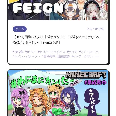
2022.06.29
ゲーム
【 #にじ国際バカ人狼 】過密スケジュール過ぎてバカになって
る奴がいるらしい【Feignコラボ】
2022年
オ ジユ
オリバー・エバンス
ハユン
ミン スゥーハ
レイン・パターソン
雪城眞尋
遠藤霊夢
ペトラ・グリン
Feign