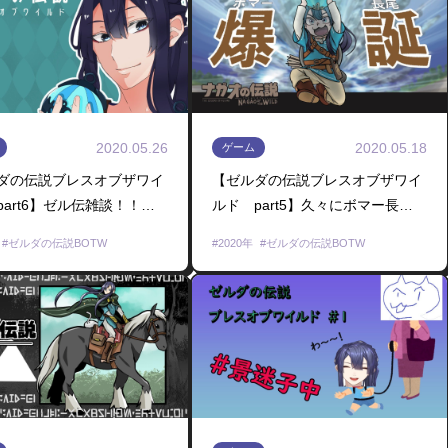
2020.05.26
2020.05.18
ゲーム
ダの伝説ブレスオブザワイ
【ゼルダの伝説ブレスオブザワイ
part6】ゼル伝雑談！！ま
ルド part5】久々にボマー長尾
進めるよん！！【にじさん
が行く！！！【にじさんじ/長尾
ゼルダの伝説BOTW
2020年
ゼルダの伝説BOTW
尾景】
景】