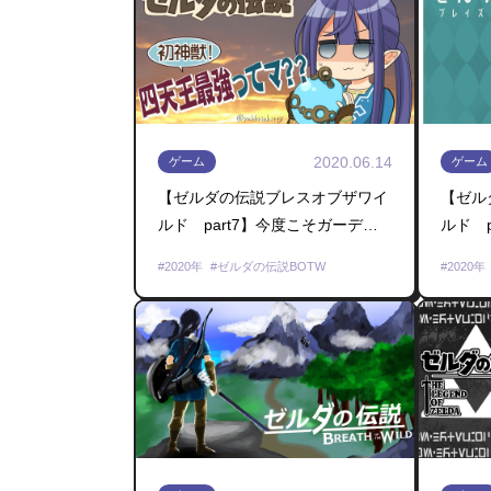
2020.06.14
ゲーム
ゲーム
【ゼルダの伝説ブレスオブザワイ
【ゼル
ルド part7】今度こそガーディ
ルド 
アン初挑戦！！【長尾景/にじさん
ったり
2020年
ゼルダの伝説BOTW
2020年
じ】
じ/長