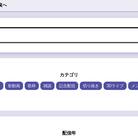
覧へ
カテゴリ
ム
歌動画
歌枠
雑談
記念配信
切り抜き
3Dライブ
メ
配信年