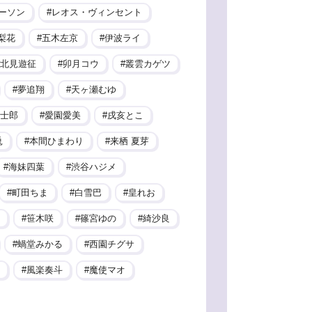
ーソン
レオス・ヴィンセント
梨花
五木左京
伊波ライ
北見遊征
卯月コウ
叢雲カゲツ
夢追翔
天ヶ瀬むゆ
士郎
愛園愛美
戌亥とこ
兎
本間ひまわり
来栖 夏芽
海妹四葉
渋谷ハジメ
町田ちま
白雪巴
皇れお
笹木咲
篠宮ゆの
綺沙良
蝸堂みかる
西園チグサ
風楽奏斗
魔使マオ