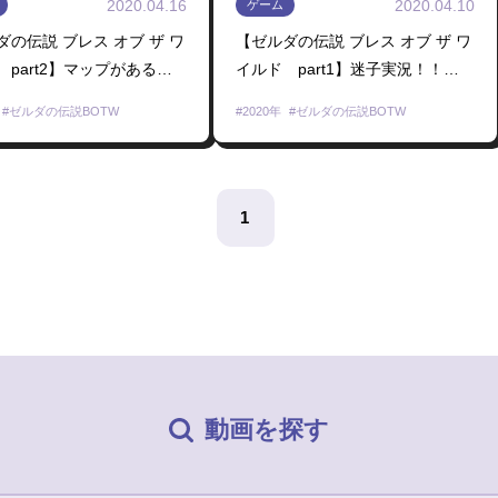
2020.04.16
2020.04.10
ゲーム
ダの伝説 ブレス オブ ザ ワ
【ゼルダの伝説 ブレス オブ ザ ワ
 part2】マップがあるっ
イルド part1】迷子実況！！オ
らしいよね！サクサク進め
ープンワールド？？迷わないわけ
ゼルダの伝説BOTW
2020年
ゼルダの伝説BOTW
よ！！
がない！！【にじさんじ/長尾景】
【ゼルダの伝説】
1
動画を探す