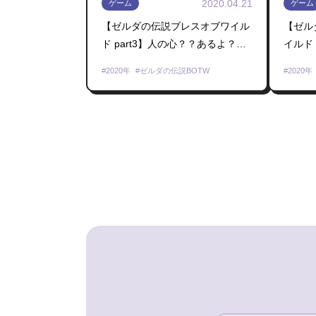
2020.04.21
ゲーム
ゲーム
【ゼルダの伝説ブレスオブワイル
【ゼル
ド part3】人の心？？あるよ？？
イルド
思いやりの心はw忘れちゃいけな
て素晴
2020年
ゼルダの伝説BOTW
2020年
いｂｙボマー長尾【にじさんじ/長
る！！
尾景】