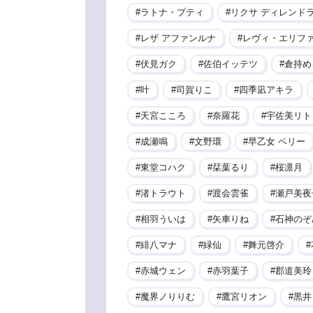
ラトナ・プティ
リクサ ディレンド
レザ アファンルナ
レヴィ・エリフ
伏見ガク
佐伯イッテツ
倉持め
叶
司賀りこ
四季凪アキラ
天宮こころ
奈羅花
宇佐美リト
成瀬鳴
文野環
早乙女 ベリー
東堂コハク
栞葉るり
桜凛月
渚トラウト
渡会雲雀
瀬戸美夜
相羽ういは
矢車りね
石神のぞ
緋八マナ
緑仙
舞元啓介
赤城ウェン
赤羽葉子
郡道美玲
魔界ノりりむ
鷹宮リオン
黒井