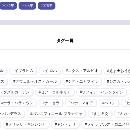
2024年
2025年
2026年
タグ一覧
ル
イブラヒム
イ ロハ
エクス・アルビオ
えま★おう
ンス
グウェル・オス・ガール
シア・エカフィラ
シスカ・レ
・ダズルガーデン
ゼア・コルネリア
ソフィア・バレンタイン
ナラ・ハラマウン
ナ・セラ
ハナ・マキア
ハユン
・バンデラス
ボンニフィエール プラナジャ
ましろ爻
ミカ
メリッサ・キンレンカ
ヤン・ナリ
ライラ アルストロエメリ