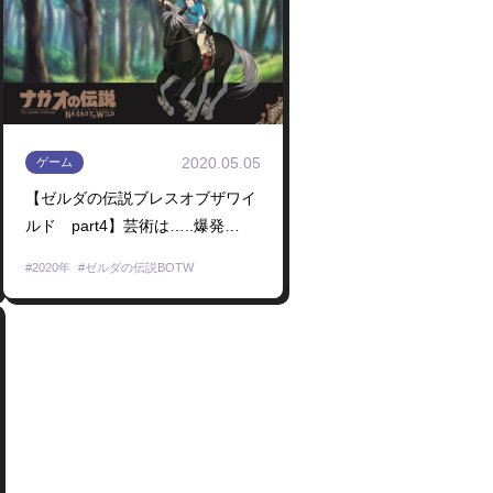
2020.05.05
ゲーム
【ゼルダの伝説ブレスオブザワイ
ルド part4】芸術は…..爆発
だ……【にじさんじ/長尾景】
2020年
ゼルダの伝説BOTW