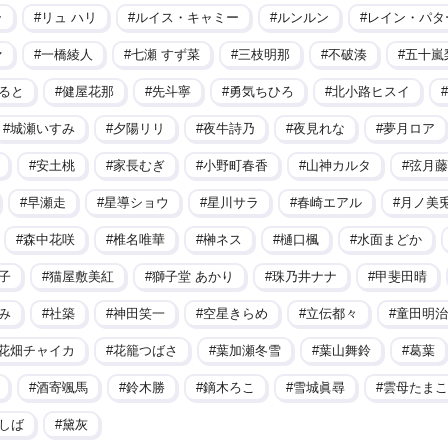
ラ
リュ ハリ
ルイス・キャミー
ルンルン
レイン・パタ
ァ
一橋綾人
七瀬 すず菜
三枝明那
不破湊
五十嵐
ると
健屋花那
先斗寧
勇気ちひろ
北小路ヒスイ
城瀬いすみ
夕陽リリ
夜牛詩乃
夜見れな
夢月ロア
安土桃
家長むぎ
小野町春香
山神カルタ
弦月藤
早瀬走
星導ショウ
星川サラ
春崎エアル
月ノ美
森中花咲
椎名唯華
榊ネス
樋口楓
水面まどか
子
猫屋敷美紅
獅子堂 あかり
珠乃井ナナ
甲斐田晴
み
社築
神田笑一
空星きらめ
立伝都々
童田明治
花畑チャイカ
花籠つばさ
葉加瀬冬雪
葉山舞鈴
葛葉
酒寄颯馬
鈴木勝
鏑木ろこ
雪城眞尋
雲母たまこ
しば
黛灰