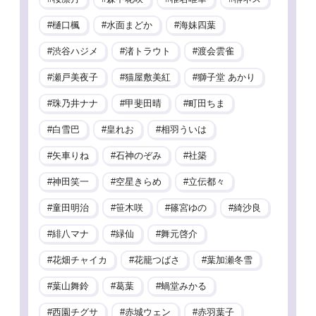
樋口楓
水面まどか
海妹四葉
渋谷ハジメ
渚トラウト
渡会雲雀
瀬戸美夜子
猫屋敷美紅
獅子堂 あかり
珠乃井ナナ
甲斐田晴
町田ちま
白雪巴
皇れお
相羽ういは
矢車りね
石神のぞみ
社築
神田笑一
空星きらめ
立伝都々
童田明治
笹木咲
篠宮ゆの
綺沙良
緋八マナ
緑仙
舞元啓介
花畑チャイカ
花籠つばさ
葉加瀬冬雪
葉山舞鈴
葛葉
蝸堂みかる
西園チグサ
赤城ウェン
赤羽葉子