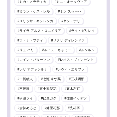
ミカ・メラティカ
ミユ・オッタヴィア
ミラン・ケストレル
ミン スゥーハ
メリッサ・キンレンカ
ヤン・ナリ
ライラ アルストロエメリア
ライ・ガリレイ
ラトナ・プティ
リクサ ディレンドラ
リュ ハリ
ルイス・キャミー
ルンルン
レイン・パターソン
レオス・ヴィンセント
レザ アファンルナ
レヴィ・エリファ
一橋綾人
七瀬 すず菜
三枝明那
不破湊
五十嵐梨花
五木左京
伊波ライ
伏見ガク
佐伯イッテツ
倉持めると
健屋花那
先斗寧