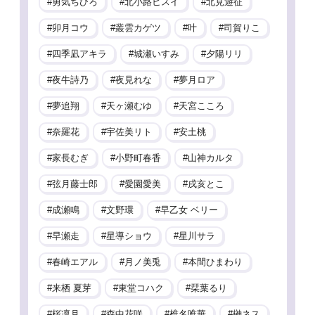
勇気ちひろ
北小路ヒスイ
北見遊征
卯月コウ
叢雲カゲツ
叶
司賀りこ
四季凪アキラ
城瀬いすみ
夕陽リリ
夜牛詩乃
夜見れな
夢月ロア
夢追翔
天ヶ瀬むゆ
天宮こころ
奈羅花
宇佐美リト
安土桃
家長むぎ
小野町春香
山神カルタ
弦月藤士郎
愛園愛美
戌亥とこ
成瀬鳴
文野環
早乙女 ベリー
早瀬走
星導ショウ
星川サラ
春崎エアル
月ノ美兎
本間ひまわり
来栖 夏芽
東堂コハク
栞葉るり
桜凛月
森中花咲
椎名唯華
榊ネス