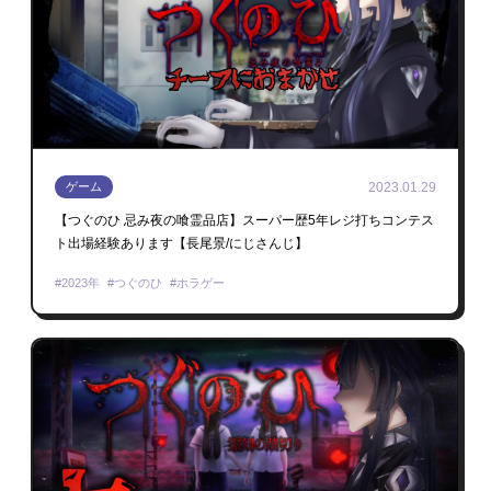
2023.01.29
ゲーム
【つぐのひ 忌み夜の喰霊品店】スーパー歴5年レジ打ちコンテス
ト出場経験あります【長尾景/にじさんじ】
2023年
つぐのひ
ホラゲー