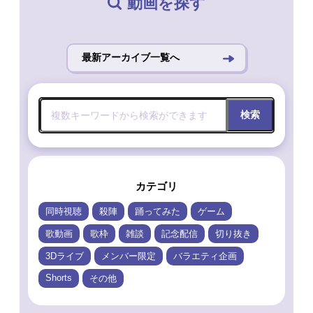
動画を探す
最新アーカイブ一覧へ
検索
カテゴリ
同時視聴
殺陣
踊ってみた
ゲーム
歌動画
歌枠
雑談
記念配信
切り抜き
3Dライブ
メンバー限定
バラエティ企画
Shorts
その他