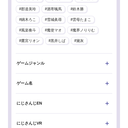
郡道美玲
酒寄颯馬
鈴木勝
鏑木ろこ
雪城眞尋
雲母たまこ
風楽奏斗
魔使マオ
魔界ノりりむ
鷹宮リオン
黒井しば
黛灰
ゲームジャンル
ゲーム名
にじさんじEN
にじさんじVR