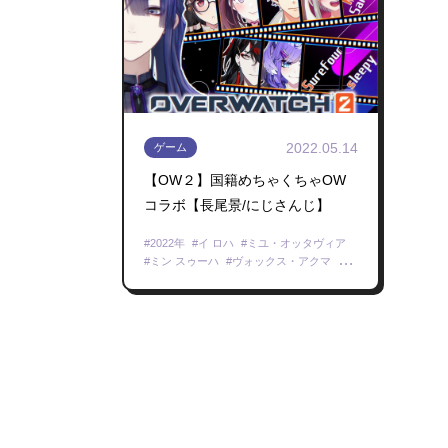
2022.05.14
ゲーム
【OW２】国籍めちゃくちゃOW
コラボ【長尾景/にじさんじ】
2022年
イ ロハ
ミユ・オッタヴィア
ミン スゥーハ
ヴォックス・アクマ
セレン 龍月
伊深(imi)
オーバーウォッチ 2