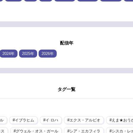
配信年
2024年
2025年
2026年
タグ一覧
ル
イブラヒム
イ ロハ
エクス・アルビオ
えま★おう
ンス
グウェル・オス・ガール
シア・エカフィラ
シスカ・レ