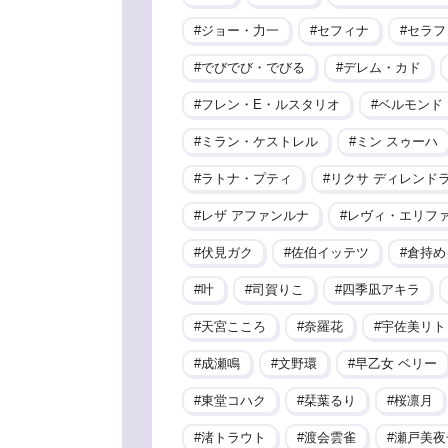
ジョー・力一
セフィナ
セラフ
でびでび・でびる
デレム・カド
フレン・E・ルスタリオ
ベルモンド
ミラン・ケストレル
ミン スゥーハ
ラトナ・プティ
リクサ ディレンド
レザ アファンルナ
レヴィ・エリフ
伏見ガク
佐伯イッテツ
倉持め
叶
司賀りこ
四季凪アキラ
天宮こころ
奈羅花
宇佐美リト
成瀬鳴
文野環
早乙女 ベリー
東堂コハク
栞葉るり
桜凛月
渚トラウト
渡会雲雀
瀬戸美夜