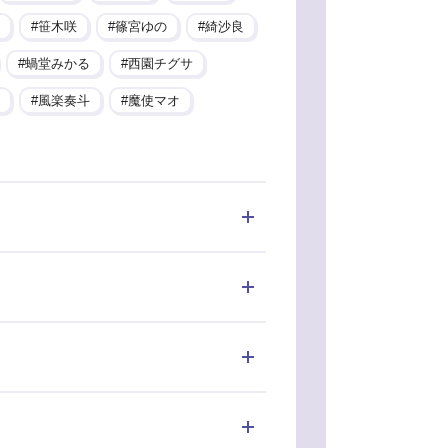
笹木咲
篠宮ゆの
綺沙良
蝸堂みかる
西園チグサ
風楽奏斗
魔使マオ