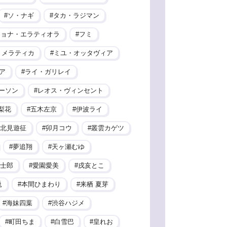
ソ・ナギ
タカ・ラジマン
ヒョナ・エラティオラ
フミ
・メラティカ
ミユ・オッタヴィア
ア
ライ・ガリレイ
ーソン
レオス・ヴィンセント
梨花
五木左京
伊波ライ
北見遊征
卯月コウ
叢雲カゲツ
夢追翔
天ヶ瀬むゆ
士郎
愛園愛美
戌亥とこ
兎
本間ひまわり
来栖 夏芽
海妹四葉
渋谷ハジメ
町田ちま
白雪巴
皇れお