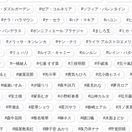
・ダズルガーデン
ゼア・コルネリア
ソフィア・バレンタイン
ナラ・ハラマウン
ナ・セラ
ハナ・マキア
ハユン
・バンデラス
ボンニフィエール プラナジャ
ましろ爻
ミカ
メリッサ・キンレンカ
ヤン・ナリ
ライラ アルストロエメリ
ラ
リュ ハリ
ルイス・キャミー
ルンルン
レイン・パタ
ァ
一橋綾人
七瀬 すず菜
三枝明那
不破湊
五十嵐
ると
健屋花那
先斗寧
勇気ちひろ
北小路ヒスイ
城瀬いすみ
夕陽リリ
夜牛詩乃
夜見れな
夢月ロア
安土桃
家長むぎ
小野町春香
山神カルタ
弦月藤
早瀬走
星導ショウ
星川サラ
春崎エアル
月ノ美
森中花咲
椎名唯華
榊ネス
樋口楓
水面まどか
子
猫屋敷美紅
獅子堂 あかり
珠乃井ナナ
甲斐田晴