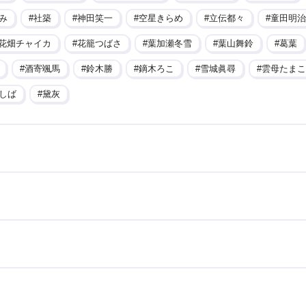
み
社築
神田笑一
空星きらめ
立伝都々
童田明治
花畑チャイカ
花籠つばさ
葉加瀬冬雪
葉山舞鈴
葛葉
酒寄颯馬
鈴木勝
鏑木ろこ
雪城眞尋
雲母たまこ
しば
黛灰