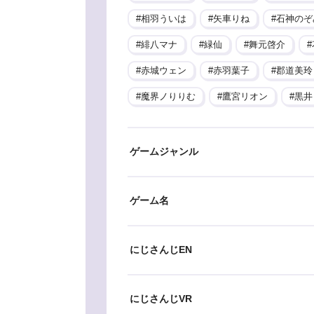
相羽ういは
矢車りね
石神のぞ
緋八マナ
緑仙
舞元啓介
赤城ウェン
赤羽葉子
郡道美玲
魔界ノりりむ
鷹宮リオン
黒井
ゲームジャンル
ゲーム名
にじさんじEN
にじさんじVR