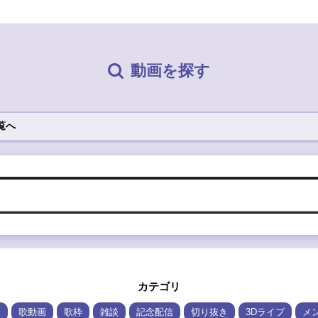
動画を探す
覧へ
カテゴリ
ム
歌動画
歌枠
雑談
記念配信
切り抜き
3Dライブ
メ