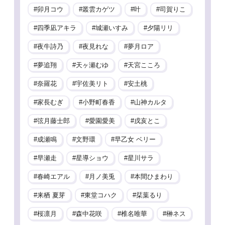
卯月コウ
叢雲カゲツ
叶
司賀りこ
四季凪アキラ
城瀬いすみ
夕陽リリ
夜牛詩乃
夜見れな
夢月ロア
夢追翔
天ヶ瀬むゆ
天宮こころ
奈羅花
宇佐美リト
安土桃
家長むぎ
小野町春香
山神カルタ
弦月藤士郎
愛園愛美
戌亥とこ
成瀬鳴
文野環
早乙女 ベリー
早瀬走
星導ショウ
星川サラ
春崎エアル
月ノ美兎
本間ひまわり
来栖 夏芽
東堂コハク
栞葉るり
桜凛月
森中花咲
椎名唯華
榊ネス