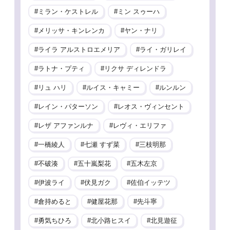
ミラン・ケストレル
ミン スゥーハ
メリッサ・キンレンカ
ヤン・ナリ
ライラ アルストロエメリア
ライ・ガリレイ
ラトナ・プティ
リクサ ディレンドラ
リュ ハリ
ルイス・キャミー
ルンルン
レイン・パターソン
レオス・ヴィンセント
レザ アファンルナ
レヴィ・エリファ
一橋綾人
七瀬 すず菜
三枝明那
不破湊
五十嵐梨花
五木左京
伊波ライ
伏見ガク
佐伯イッテツ
倉持めると
健屋花那
先斗寧
勇気ちひろ
北小路ヒスイ
北見遊征