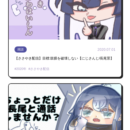
2020.07.01
雑談
【ささやき配信】目標:鼓膜を破壊しない【にじさんじ/長尾景】
2020年
ささやき配信