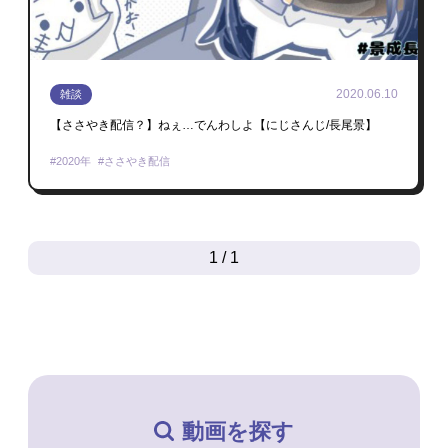
2020.06.10
雑談
【ささやき配信？】ねぇ…でんわしよ【にじさんじ/長尾景】
2020年
ささやき配信
1 / 1
動画を探す