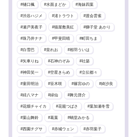
樋口楓
水面まどか
海妹四葉
渋谷ハジメ
渚トラウト
渡会雲雀
瀬戸美夜子
猫屋敷美紅
獅子堂 あかり
珠乃井ナナ
甲斐田晴
町田ちま
白雪巴
皇れお
相羽ういは
矢車りね
石神のぞみ
社築
神田笑一
空星きらめ
立伝都々
童田明治
笹木咲
篠宮ゆの
綺沙良
緋八マナ
緑仙
舞元啓介
花畑チャイカ
花籠つばさ
葉加瀬冬雪
葉山舞鈴
葛葉
蝸堂みかる
西園チグサ
赤城ウェン
赤羽葉子