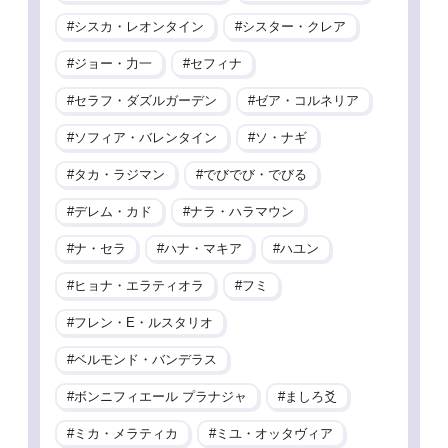
シスカ・レオンタイン
シスター・クレア
ジョー・力一
セフィナ
セラフ・ダズルガーデン
ゼア・コルネリア
ソフィア・バレンタイン
ソ・ナギ
タカ・ラジマン
でびでび・でびる
デレム・カド
ナラ・ハラマウン
ナ・セラ
ハナ・マキア
ハユン
ヒョナ・エラティオラ
フミ
フレン・E・ルスタリオ
ベルモンド・バンデラス
ボンニフィエール プラナジャ
ましろ爻
ミカ・メラティカ
ミユ・オッタヴィア