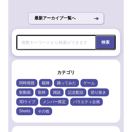
最新アーカイブ一覧へ
検索
カテゴリ
同時視聴
殺陣
踊ってみた
ゲーム
歌動画
歌枠
雑談
記念配信
切り抜き
3Dライブ
メンバー限定
バラエティ企画
Shorts
その他