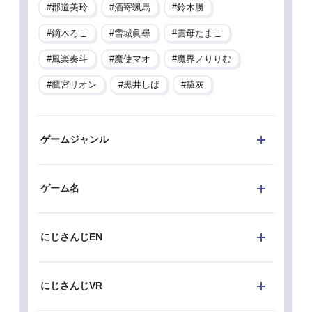
郡道美玲
酒寄颯馬
鈴木勝
鏑木ろこ
雪城眞尋
雲母たまこ
風楽奏斗
魔使マオ
魔界ノりりむ
鷹宮リオン
黒井しば
黛灰
ゲームジャンル
ゲーム名
にじさんじEN
にじさんじVR