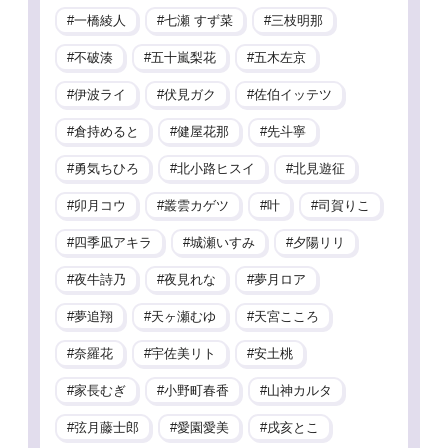
一橋綾人
七瀬 すず菜
三枝明那
不破湊
五十嵐梨花
五木左京
伊波ライ
伏見ガク
佐伯イッテツ
倉持めると
健屋花那
先斗寧
勇気ちひろ
北小路ヒスイ
北見遊征
卯月コウ
叢雲カゲツ
叶
司賀りこ
四季凪アキラ
城瀬いすみ
夕陽リリ
夜牛詩乃
夜見れな
夢月ロア
夢追翔
天ヶ瀬むゆ
天宮こころ
奈羅花
宇佐美リト
安土桃
家長むぎ
小野町春香
山神カルタ
弦月藤士郎
愛園愛美
戌亥とこ