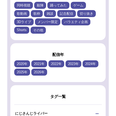
同時視聴
殺陣
踊ってみた
ゲーム
歌動画
歌枠
雑談
記念配信
切り抜き
3Dライブ
メンバー限定
バラエティ企画
Shorts
その他
配信年
2020年
2021年
2022年
2023年
2024年
2025年
2026年
タグ一覧
にじさんじライバー