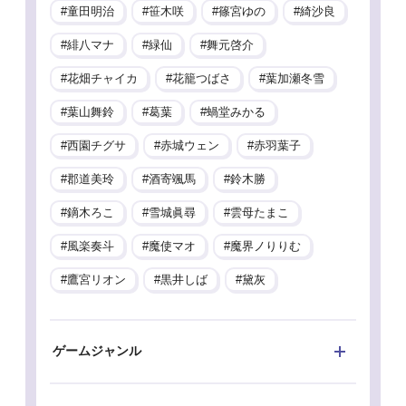
童田明治
笹木咲
篠宮ゆの
綺沙良
緋八マナ
緑仙
舞元啓介
花畑チャイカ
花籠つばさ
葉加瀬冬雪
葉山舞鈴
葛葉
蝸堂みかる
西園チグサ
赤城ウェン
赤羽葉子
郡道美玲
酒寄颯馬
鈴木勝
鏑木ろこ
雪城眞尋
雲母たまこ
風楽奏斗
魔使マオ
魔界ノりりむ
鷹宮リオン
黒井しば
黛灰
ゲームジャンル