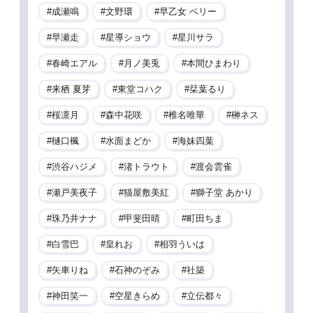
成瀬鳴
文野環
早乙女 ベリー
早瀬走
星導ショウ
星川サラ
春崎エアル
月ノ美兎
本間ひまわり
来栖 夏芽
東堂コハク
栞葉るり
桜凛月
森中花咲
椎名唯華
榊ネス
樋口楓
水面まどか
海妹四葉
渋谷ハジメ
渚トラウト
渡会雲雀
瀬戸美夜子
猫屋敷美紅
獅子堂 あかり
珠乃井ナナ
甲斐田晴
町田ちま
白雪巴
皇れお
相羽ういは
矢車りね
石神のぞみ
社築
神田笑一
空星きらめ
立伝都々