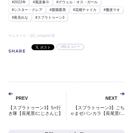
2022年
風楽奏斗
グウェル・オス・ガール
シスター・クレア
愛園愛美
花畑チャイカ
魔使マオ
夜見れな
スプラトゥーン3
サムネイル：@2_enigamI 様
URLをコピー
SHARE
PREV
NEXT
【スプラトゥーン3】S+行
【スプラトゥーン3】ごち
き隊【長尾景/にじさんじ】
ゃまぜバンカラ【長尾景/に
じさんじ】