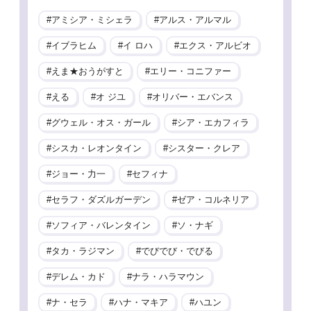
アミシア・ミシェラ
アルス・アルマル
イブラヒム
イ ロハ
エクス・アルビオ
えま★おうがすと
エリー・コニファー
える
オ ジユ
オリバー・エバンス
グウェル・オス・ガール
シア・エカフィラ
シスカ・レオンタイン
シスター・クレア
ジョー・力一
セフィナ
セラフ・ダズルガーデン
ゼア・コルネリア
ソフィア・バレンタイン
ソ・ナギ
タカ・ラジマン
でびでび・でびる
デレム・カド
ナラ・ハラマウン
ナ・セラ
ハナ・マキア
ハユン