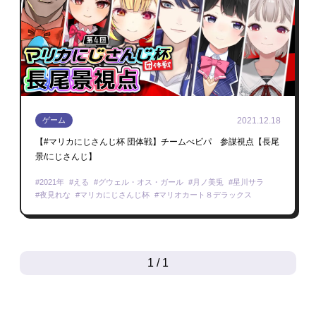
2021.12.18
ゲーム
【#マリカにじさんじ杯 団体戦】チームべビパ 参謀視点【長尾
景/にじさんじ】
2021年
える
グウェル・オス・ガール
月ノ美兎
星川サラ
夜見れな
マリカにじさんじ杯
マリオカート８デラックス
1 / 1