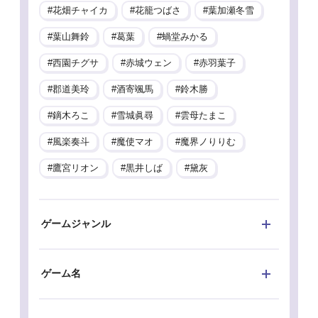
花畑チャイカ
花籠つばさ
葉加瀬冬雪
葉山舞鈴
葛葉
蝸堂みかる
西園チグサ
赤城ウェン
赤羽葉子
郡道美玲
酒寄颯馬
鈴木勝
鏑木ろこ
雪城眞尋
雲母たまこ
風楽奏斗
魔使マオ
魔界ノりりむ
鷹宮リオン
黒井しば
黛灰
ゲームジャンル
ゲーム名