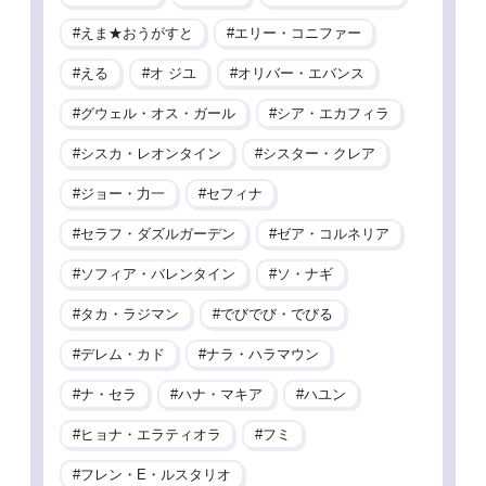
えま★おうがすと
エリー・コニファー
える
オ ジユ
オリバー・エバンス
グウェル・オス・ガール
シア・エカフィラ
シスカ・レオンタイン
シスター・クレア
ジョー・力一
セフィナ
セラフ・ダズルガーデン
ゼア・コルネリア
ソフィア・バレンタイン
ソ・ナギ
タカ・ラジマン
でびでび・でびる
デレム・カド
ナラ・ハラマウン
ナ・セラ
ハナ・マキア
ハユン
ヒョナ・エラティオラ
フミ
フレン・E・ルスタリオ