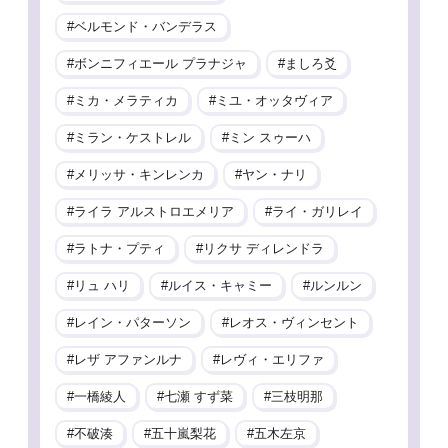
ベルモンド・バンデラス
ボンニフィエール プラナジャ
ましろ爻
ミカ・メラティカ
ミユ・オッタヴィア
ミラン・ケストレル
ミン スゥーハ
メリッサ・キンレンカ
ヤン・ナリ
ライラ アルストロエメリア
ライ・ガリレイ
ラトナ・プティ
リクサ ディレンドラ
リュ ハリ
ルイス・キャミー
ルンルン
レイン・パターソン
レオス・ヴィンセント
レザ アファンルナ
レヴィ・エリファ
一橋綾人
七瀬 すず菜
三枝明那
不破湊
五十嵐梨花
五木左京