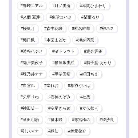
春崎エアル
月ノ美兎
本間ひまわり
来栖 夏芽
東堂コハク
栞葉るり
桜凛月
森中花咲
椎名唯華
榊ネス
樋口楓
水面まどか
海妹四葉
渋谷ハジメ
渚トラウト
渡会雲雀
瀬戸美夜子
猫屋敷美紅
獅子堂 あかり
珠乃井ナナ
甲斐田晴
町田ちま
白雪巴
皇れお
相羽ういは
矢車りね
石神のぞみ
社築
神田笑一
空星きらめ
立伝都々
童田明治
笹木咲
篠宮ゆの
綺沙良
緋八マナ
緑仙
舞元啓介