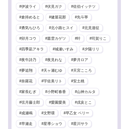
伊波ライ
伏見ガク
佐伯イッテツ
倉持めると
健屋花那
先斗寧
勇気ちひろ
北小路ヒスイ
北見遊征
卯月コウ
叢雲カゲツ
叶
司賀りこ
四季凪アキラ
城瀬いすみ
夕陽リリ
夜牛詩乃
夜見れな
夢月ロア
夢追翔
天ヶ瀬むゆ
天宮こころ
奈羅花
宇佐美リト
安土桃
家長むぎ
小野町春香
山神カルタ
弦月藤士郎
愛園愛美
戌亥とこ
成瀬鳴
文野環
早乙女 ベリー
早瀬走
星導ショウ
星川サラ