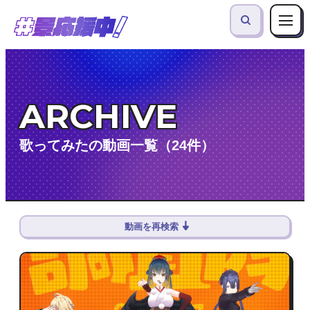
ARCHIVE
歌ってみたの動画一覧（24件）
動画を再検索