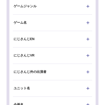
ゲームジャンル
ゲーム名
にじさんじEN
にじさんじVR
にじさんじ外の出演者
ユニット名
企画名