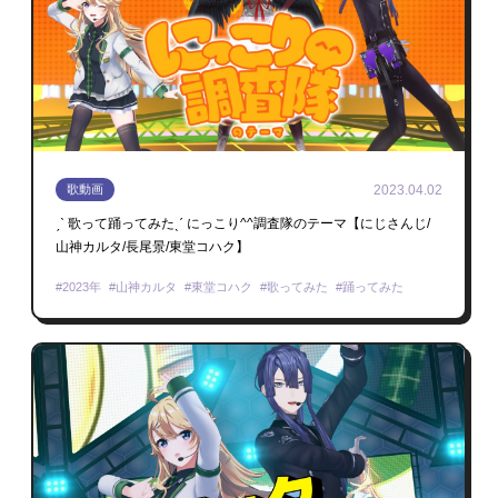
2023.04.02
歌動画
ˏˋ 歌って踊ってみたˎˊ にっこり^^調査隊のテーマ【にじさんじ/
山神カルタ/長尾景/東堂コハク】
2023年
山神カルタ
東堂コハク
歌ってみた
踊ってみた