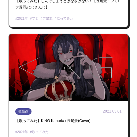
【歌ってみた】しんでしまうとはなさけない！【長尾景・フミ/
フ景罪/にじさんじ】
2021年
フミ
フ景罪
歌ってみた
2021.03.01
歌動画
【歌ってみた】KING-Kanaria / 長尾景(Cover)
2021年
歌ってみた