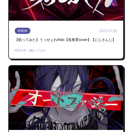
2021.07.02
歌動画
【歌ってみた】うっせぇわ/Ado【長尾景cover】【にじさんじ】
2021年
歌ってみた