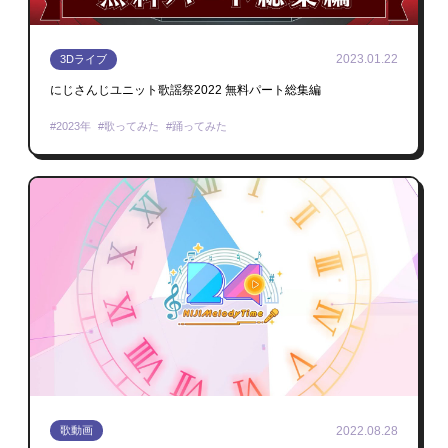
2023.01.22
3Dライブ
にじさんじユニット歌謡祭2022 無料パート総集編
2023年
歌ってみた
踊ってみた
2022.08.28
歌動画