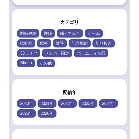
カテゴリ
同時視聴
殺陣
踊ってみた
ゲーム
歌動画
歌枠
雑談
記念配信
切り抜き
3Dライブ
メンバー限定
バラエティ企画
Shorts
その他
配信年
2020年
2021年
2022年
2023年
2024年
2025年
2026年