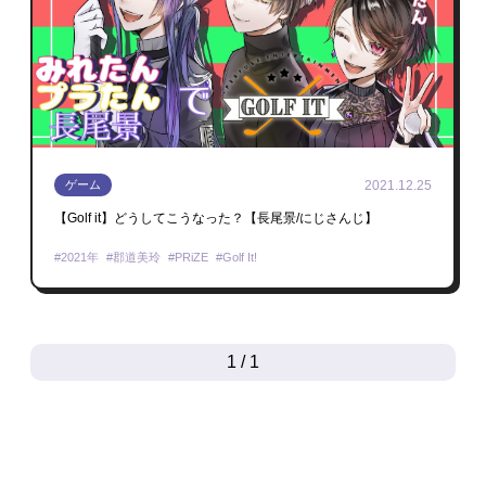
2021.12.25
ゲーム
【Golf it】どうしてこうなった？【長尾景/にじさんじ】
2021年
郡道美玲
PRiZE
Golf It!
1 / 1