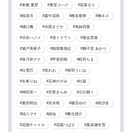
来栖 夏芽
東堂コハク
栞葉るり
桜凛月
森中花咲
椎名唯華
榊ネス
樋口楓
水面まどか
海妹四葉
渋谷ハジメ
渚トラウト
渡会雲雀
瀬戸美夜子
猫屋敷美紅
獅子堂 あかり
珠乃井ナナ
甲斐田晴
町田ちま
白雪巴
皇れお
相羽ういは
矢車りね
石神のぞみ
社築
神田笑一
空星きらめ
立伝都々
童田明治
笹木咲
篠宮ゆの
綺沙良
緋八マナ
緑仙
舞元啓介
花畑チャイカ
花籠つばさ
葉加瀬冬雪