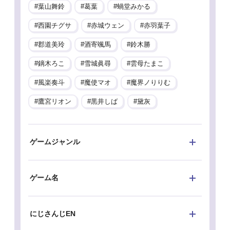
葉山舞鈴
葛葉
蝸堂みかる
西園チグサ
赤城ウェン
赤羽葉子
郡道美玲
酒寄颯馬
鈴木勝
鏑木ろこ
雪城眞尋
雲母たまこ
風楽奏斗
魔使マオ
魔界ノりりむ
鷹宮リオン
黒井しば
黛灰
ゲームジャンル
ゲーム名
にじさんじEN