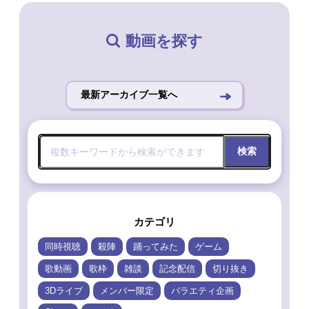
動画を探す
最新アーカイブ一覧へ
検索
カテゴリ
同時視聴
殺陣
踊ってみた
ゲーム
歌動画
歌枠
雑談
記念配信
切り抜き
3Dライブ
メンバー限定
バラエティ企画