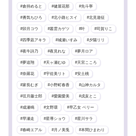
倉持めると
健屋花那
先斗寧
勇気ちひろ
北小路ヒスイ
北見遊征
卯月コウ
叢雲カゲツ
叶
司賀りこ
四季凪アキラ
城瀬いすみ
夕陽リリ
夜牛詩乃
夜見れな
夢月ロア
夢追翔
天ヶ瀬むゆ
天宮こころ
奈羅花
宇佐美リト
安土桃
家長むぎ
小野町春香
山神カルタ
弦月藤士郎
愛園愛美
戌亥とこ
成瀬鳴
文野環
早乙女 ベリー
早瀬走
星導ショウ
星川サラ
春崎エアル
月ノ美兎
本間ひまわり