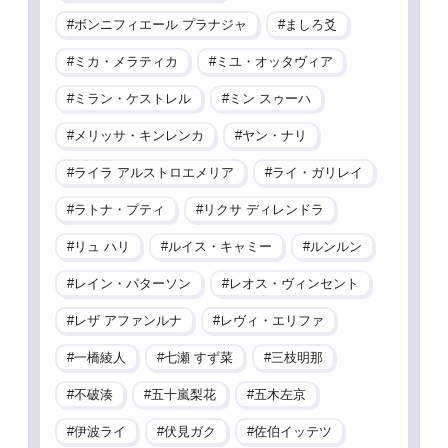
ボンニフィエール プラナジャ
ましろ爻
ミカ・メラティカ
ミユ・オッタヴィア
ミラン・ケストレル
ミン スゥーハ
メリッサ・キンレンカ
ヤン・ナリ
ライラ アルストロエメリア
ライ・ガリレイ
ラトナ・プティ
リクサ ディレンドラ
リュ ハリ
ルイス・キャミー
ルンルン
レイン・パターソン
レオス・ヴィンセント
レザ アファンルナ
レヴィ・エリファ
一橋綾人
七瀬 すず菜
三枝明那
不破湊
五十嵐梨花
五木左京
伊波ライ
伏見ガク
佐伯イッテツ