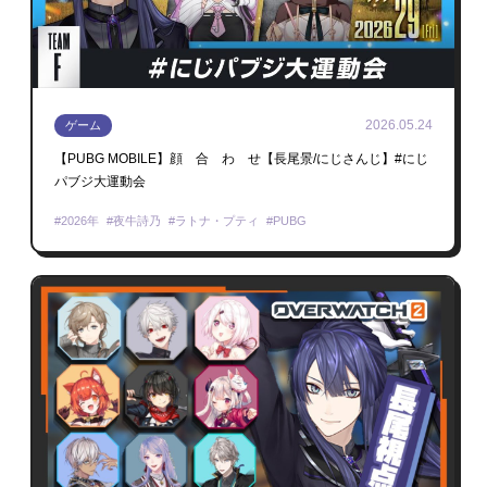
2026.05.24
ゲーム
【PUBG MOBILE】顔 合 わ せ【長尾景/にじさんじ】#にじ
パブジ大運動会
2026年
夜牛詩乃
ラトナ・プティ
PUBG