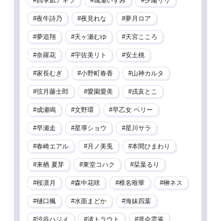
四季凪アキラ
城瀬いすみ
夕陽リリ
夜牛詩乃
夜見れな
夢月ロア
夢追翔
天ヶ瀬むゆ
天宮こころ
奈羅花
宇佐美リト
安土桃
家長むぎ
小野町春香
山神カルタ
弦月藤士郎
愛園愛美
戌亥とこ
成瀬鳴
文野環
早乙女 ベリー
早瀬走
星導ショウ
星川サラ
春崎エアル
月ノ美兎
本間ひまわり
来栖 夏芽
東堂コハク
栞葉るり
桜凛月
森中花咲
椎名唯華
榊ネス
樋口楓
水面まどか
海妹四葉
渋谷ハジメ
渚トラウト
渡会雲雀