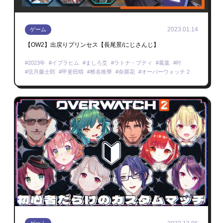
2023.01.14
ゲーム
【OW2】出戻りプリンセス【長尾景/にじさんじ】
2023年
イブラヒム
ましろ爻
ラトナ・プティ
葛葉
叶
弦月藤士郎
甲斐田晴
椎名唯華
奈羅花
オーバーウォッチ 2