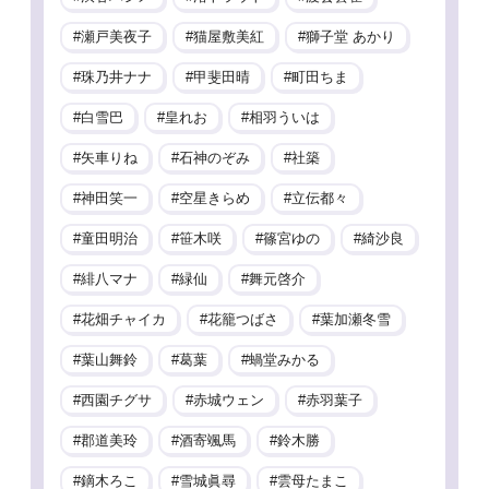
瀬戸美夜子
猫屋敷美紅
獅子堂 あかり
珠乃井ナナ
甲斐田晴
町田ちま
白雪巴
皇れお
相羽ういは
矢車りね
石神のぞみ
社築
神田笑一
空星きらめ
立伝都々
童田明治
笹木咲
篠宮ゆの
綺沙良
緋八マナ
緑仙
舞元啓介
花畑チャイカ
花籠つばさ
葉加瀬冬雪
葉山舞鈴
葛葉
蝸堂みかる
西園チグサ
赤城ウェン
赤羽葉子
郡道美玲
酒寄颯馬
鈴木勝
鏑木ろこ
雪城眞尋
雲母たまこ