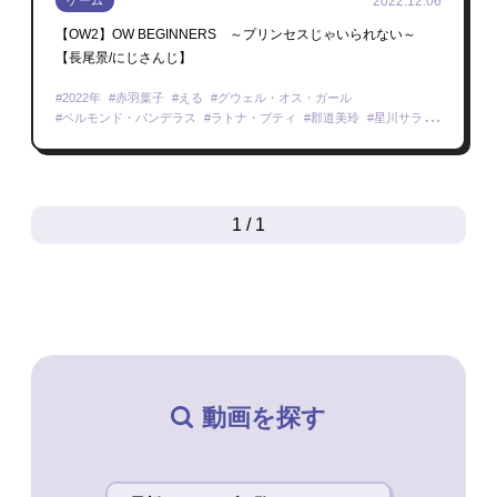
2022.12.06
ゲーム
【OW2】OW BEGINNERS ～プリンセスじゃいられない～
【長尾景/にじさんじ】
2022年
赤羽葉子
える
グウェル・オス・ガール
ベルモンド・バンデラス
ラトナ・プティ
郡道美玲
星川サラ
北小路ヒスイ
本間ひまわり
オーバーウォッチ 2
1 / 1
動画を探す