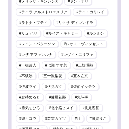
メリッサ・キンレンカ
ヤン・ナリ
ライラ アルストロエメリア
ライ・ガリレイ
ラトナ・プティ
リクサ ディレンドラ
リュ ハリ
ルイス・キャミー
ルンルン
レイン・パターソン
レオス・ヴィンセント
レザ アファンルナ
レヴィ・エリファ
一橋綾人
七瀬 すず菜
三枝明那
不破湊
五十嵐梨花
五木左京
伊波ライ
伏見ガク
佐伯イッテツ
倉持めると
健屋花那
先斗寧
勇気ちひろ
北小路ヒスイ
北見遊征
卯月コウ
叢雲カゲツ
叶
司賀りこ