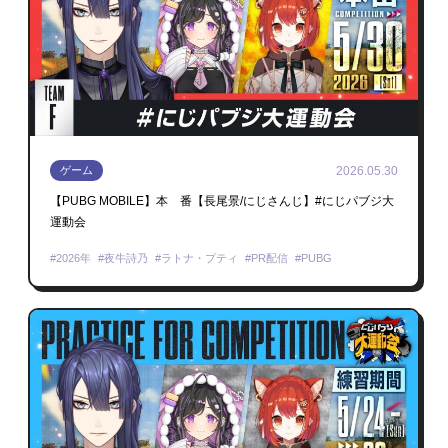
2026.05.30
ゲーム
【PUBG MOBILE】本 番【長尾景/にじさんじ】#にじパブジ大
運動会
2026年
夜牛詩乃
ラトナ・プティ
PR配信
PUBG