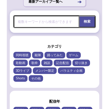
最新アーカイブ一覧へ
検索
カテゴリ
同時視聴
殺陣
踊ってみた
ゲーム
歌動画
歌枠
雑談
記念配信
切り抜き
3Dライブ
メンバー限定
バラエティ企画
Shorts
その他
配信年