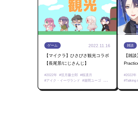
2022.11.16
ゲーム
雑談
【マイクラ】ひさびさ観光コラボ
【雑談】S
【長尾景/にじさんじ】
Pract
じ】
2022年
弦月藤士郎
桜凛月
2022年
アイク・イーヴランド
遊間ユーゴ
Talking 
Minecraft