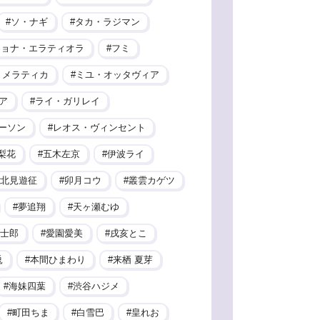
ソ・ナギ
タカ・ラジマン
ヒョナ・エラティオラ
フミ
・メラティカ
ミユ・オッタヴィア
ア
ライ・ガリレイ
ーソン
レオス・ヴィンセント
梨花
五木左京
伊波ライ
北見遊征
卯月コウ
叢雲カゲツ
夢追翔
天ヶ瀬むゆ
士郎
愛園愛美
戌亥とこ
兎
本間ひまわり
来栖 夏芽
海妹四葉
渋谷ハジメ
町田ちま
白雪巴
皇れお