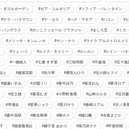
・ダズルガーデン
ゼア・コルネリア
ソフィア・バレンタイン
ナラ・ハラマウン
ナ・セラ
ハナ・マキア
ハユン
・バンデラス
ボンニフィエール プラナジャ
ましろ爻
ミカ
メリッサ・キンレンカ
ヤン・ナリ
ライラ アルストロエメリ
ラ
リュ ハリ
ルイス・キャミー
ルンルン
レイン・パタ
ァ
一橋綾人
七瀬 すず菜
三枝明那
不破湊
五十嵐
ると
健屋花那
先斗寧
勇気ちひろ
北小路ヒスイ
城瀬いすみ
夕陽リリ
夜牛詩乃
夜見れな
夢月ロア
安土桃
家長むぎ
小野町春香
山神カルタ
弦月藤
早瀬走
星導ショウ
星川サラ
春崎エアル
月ノ美
森中花咲
椎名唯華
榊ネス
樋口楓
水面まどか
子
猫屋敷美紅
獅子堂 あかり
珠乃井ナナ
甲斐田晴