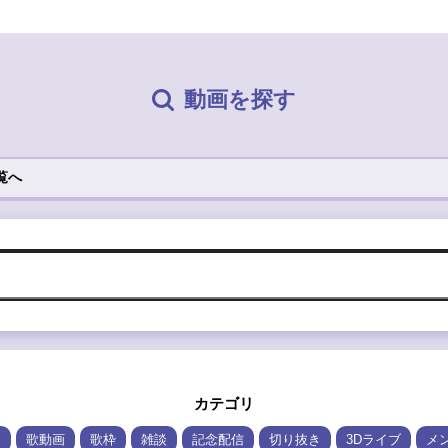
動画を探す
覧へ
カテゴリ
ム
歌動画
歌枠
雑談
記念配信
切り抜き
3Dライブ
メ