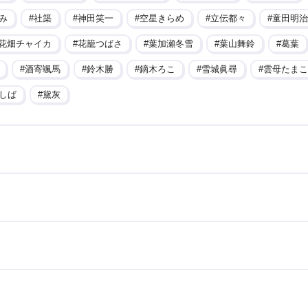
み
社築
神田笑一
空星きらめ
立伝都々
童田明治
花畑チャイカ
花籠つばさ
葉加瀬冬雪
葉山舞鈴
葛葉
酒寄颯馬
鈴木勝
鏑木ろこ
雪城眞尋
雲母たまこ
しば
黛灰