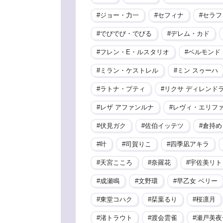
ジョー・力一
セフィナ
セラフ
でびでび・でびる
デレム・カド
フレン・E・ルスタリオ
ベルモンド
ミラン・ケストレル
ミン スゥーハ
ラトナ・プティ
リクサ ディレンド
レザ アファンルナ
レヴィ・エリフ
伏見ガク
佐伯イッテツ
倉持め
叶
司賀りこ
四季凪アキラ
天宮こころ
奈羅花
宇佐美リト
成瀬鳴
文野環
早乙女 ベリー
東堂コハク
栞葉るり
桜凛月
渚トラウト
渡会雲雀
瀬戸美夜