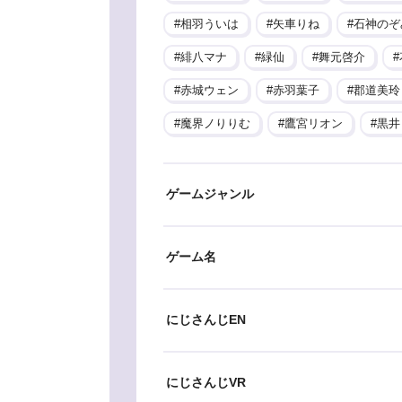
相羽ういは
矢車りね
石神のぞ
緋八マナ
緑仙
舞元啓介
赤城ウェン
赤羽葉子
郡道美玲
魔界ノりりむ
鷹宮リオン
黒井
ゲームジャンル
ゲーム名
にじさんじEN
にじさんじVR