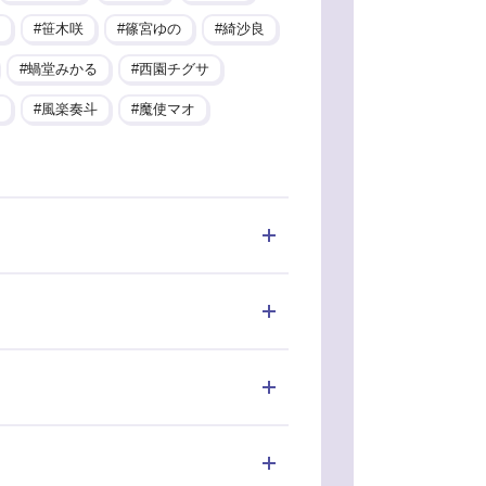
笹木咲
篠宮ゆの
綺沙良
蝸堂みかる
西園チグサ
風楽奏斗
魔使マオ