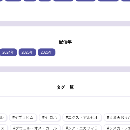
配信年
2024年
2025年
2026年
タグ一覧
ル
イブラヒム
イ ロハ
エクス・アルビオ
えま★おう
ンス
グウェル・オス・ガール
シア・エカフィラ
シスカ・レ