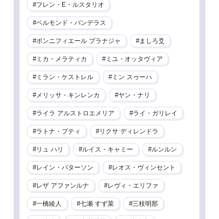
フレン・E・ルスタリオ
ベルモンド・バンデラス
ボンニフィエール プラナジャ
ましろ爻
ミカ・メラティカ
ミユ・オッタヴィア
ミラン・ケストレル
ミン スゥーハ
メリッサ・キンレンカ
ヤン・ナリ
ライラ アルストロエメリア
ライ・ガリレイ
ラトナ・プティ
リクサ ディレンドラ
リュ ハリ
ルイス・キャミー
ルンルン
レイン・パターソン
レオス・ヴィンセント
レザ アファンルナ
レヴィ・エリファ
一橋綾人
七瀬 すず菜
三枝明那