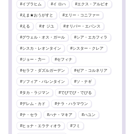
イブラヒム
イ ロハ
エクス・アルビオ
えま★おうがすと
エリー・コニファー
える
オ ジユ
オリバー・エバンス
グウェル・オス・ガール
シア・エカフィラ
シスカ・レオンタイン
シスター・クレア
ジョー・力一
セフィナ
セラフ・ダズルガーデン
ゼア・コルネリア
ソフィア・バレンタイン
ソ・ナギ
タカ・ラジマン
でびでび・でびる
デレム・カド
ナラ・ハラマウン
ナ・セラ
ハナ・マキア
ハユン
ヒョナ・エラティオラ
フミ