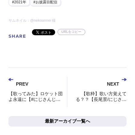
2021年
お披露目配信
サムネイル：@nekoannei 様
URLをコピー
SHARE
PREV
NEXT
【歌ってみた】ロケット団
【歌枠】歌い方覚えて
よ永遠に【#にじさんじロ
る？？【長尾景/にじさん
ケット団】【文野環/フミ/
じ】
長尾景】
最新アーカイブ一覧へ