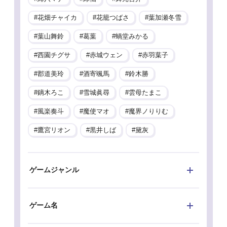
花畑チャイカ
花籠つばさ
葉加瀬冬雪
葉山舞鈴
葛葉
蝸堂みかる
西園チグサ
赤城ウェン
赤羽葉子
郡道美玲
酒寄颯馬
鈴木勝
鏑木ろこ
雪城眞尋
雲母たまこ
風楽奏斗
魔使マオ
魔界ノりりむ
鷹宮リオン
黒井しば
黛灰
ゲームジャンル
ゲーム名