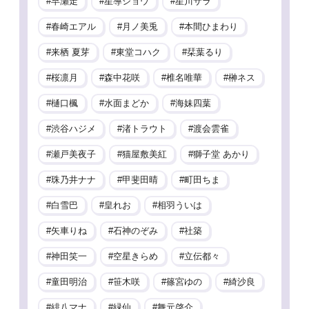
早瀬走
星導ショウ
星川サラ
春崎エアル
月ノ美兎
本間ひまわり
来栖 夏芽
東堂コハク
栞葉るり
桜凛月
森中花咲
椎名唯華
榊ネス
樋口楓
水面まどか
海妹四葉
渋谷ハジメ
渚トラウト
渡会雲雀
瀬戸美夜子
猫屋敷美紅
獅子堂 あかり
珠乃井ナナ
甲斐田晴
町田ちま
白雪巴
皇れお
相羽ういは
矢車りね
石神のぞみ
社築
神田笑一
空星きらめ
立伝都々
童田明治
笹木咲
篠宮ゆの
綺沙良
緋八マナ
緑仙
舞元啓介