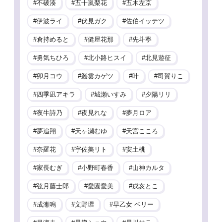
不破湊
五十嵐梨花
五木左京
伊波ライ
伏見ガク
佐伯イッテツ
倉持めると
健屋花那
先斗寧
勇気ちひろ
北小路ヒスイ
北見遊征
卯月コウ
叢雲カゲツ
叶
司賀りこ
四季凪アキラ
城瀬いすみ
夕陽リリ
夜牛詩乃
夜見れな
夢月ロア
夢追翔
天ヶ瀬むゆ
天宮こころ
奈羅花
宇佐美リト
安土桃
家長むぎ
小野町春香
山神カルタ
弦月藤士郎
愛園愛美
戌亥とこ
成瀬鳴
文野環
早乙女 ベリー