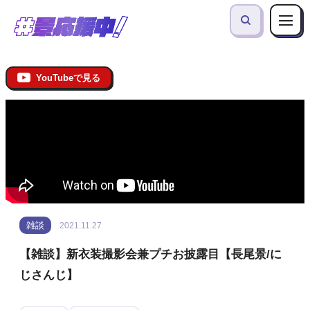
YouTubeで見る
雑談
2021.11.27
【雑談】新衣装撮影会兼プチお披露目【長尾景/に
じさんじ】