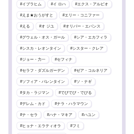
イブラヒム
イ ロハ
エクス・アルビオ
えま★おうがすと
エリー・コニファー
える
オ ジユ
オリバー・エバンス
グウェル・オス・ガール
シア・エカフィラ
シスカ・レオンタイン
シスター・クレア
ジョー・力一
セフィナ
セラフ・ダズルガーデン
ゼア・コルネリア
ソフィア・バレンタイン
ソ・ナギ
タカ・ラジマン
でびでび・でびる
デレム・カド
ナラ・ハラマウン
ナ・セラ
ハナ・マキア
ハユン
ヒョナ・エラティオラ
フミ