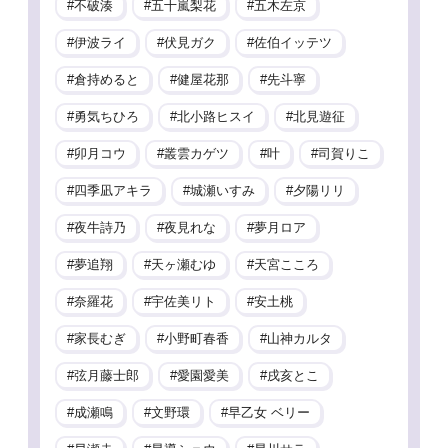
不破湊
五十嵐梨花
五木左京
伊波ライ
伏見ガク
佐伯イッテツ
倉持めると
健屋花那
先斗寧
勇気ちひろ
北小路ヒスイ
北見遊征
卯月コウ
叢雲カゲツ
叶
司賀りこ
四季凪アキラ
城瀬いすみ
夕陽リリ
夜牛詩乃
夜見れな
夢月ロア
夢追翔
天ヶ瀬むゆ
天宮こころ
奈羅花
宇佐美リト
安土桃
家長むぎ
小野町春香
山神カルタ
弦月藤士郎
愛園愛美
戌亥とこ
成瀬鳴
文野環
早乙女 ベリー