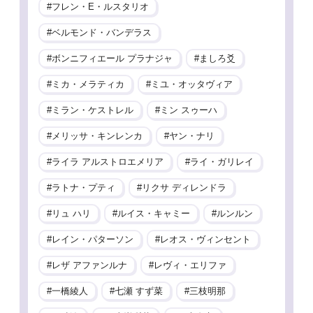
フレン・E・ルスタリオ
ベルモンド・バンデラス
ボンニフィエール プラナジャ
ましろ爻
ミカ・メラティカ
ミユ・オッタヴィア
ミラン・ケストレル
ミン スゥーハ
メリッサ・キンレンカ
ヤン・ナリ
ライラ アルストロエメリア
ライ・ガリレイ
ラトナ・プティ
リクサ ディレンドラ
リュ ハリ
ルイス・キャミー
ルンルン
レイン・パターソン
レオス・ヴィンセント
レザ アファンルナ
レヴィ・エリファ
一橋綾人
七瀬 すず菜
三枝明那