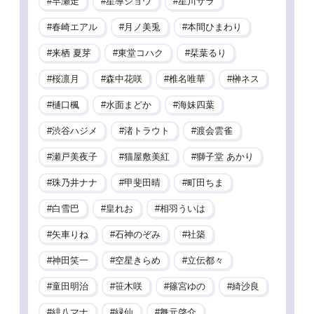
早瀬走
星導ショウ
星川サラ
春崎エアル
月ノ美兎
本間ひまわり
来栖 夏芽
東堂コハク
栞葉るり
桜凛月
森中花咲
椎名唯華
榊ネス
樋口楓
水面まどか
海妹四葉
渋谷ハジメ
渚トラウト
渡会雲雀
瀬戸美夜子
猫屋敷美紅
獅子堂 あかり
珠乃井ナナ
甲斐田晴
町田ちま
白雪巴
皇れお
相羽ういは
矢車りね
石神のぞみ
社築
神田笑一
空星きらめ
立伝都々
童田明治
笹木咲
篠宮ゆの
綺沙良
緋八マナ
緑仙
舞元啓介