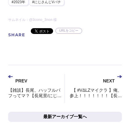
2023年
にじさんじVパチ
サムネイル：@3cono_3non 様
URLをコピー
SHARE
PREV
NEXT
【雑談】長尾、ハッフルパ
【 #VΔLZマイクラ 】俺、
フってマ？【長尾景/にじさ
参上！！！！！！！【長尾
んじ】
景/にじさんじ】
最新アーカイブ一覧へ