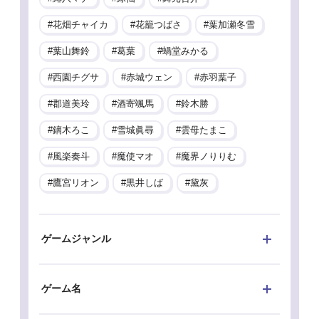
花畑チャイカ
花籠つばさ
葉加瀬冬雪
葉山舞鈴
葛葉
蝸堂みかる
西園チグサ
赤城ウェン
赤羽葉子
郡道美玲
酒寄颯馬
鈴木勝
鏑木ろこ
雪城眞尋
雲母たまこ
風楽奏斗
魔使マオ
魔界ノりりむ
鷹宮リオン
黒井しば
黛灰
ゲームジャンル
ゲーム名