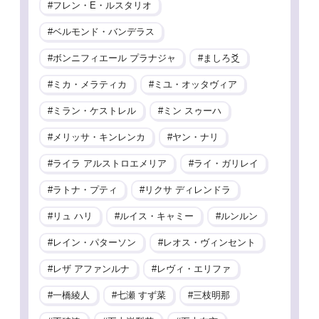
フレン・E・ルスタリオ
ベルモンド・バンデラス
ボンニフィエール プラナジャ
ましろ爻
ミカ・メラティカ
ミユ・オッタヴィア
ミラン・ケストレル
ミン スゥーハ
メリッサ・キンレンカ
ヤン・ナリ
ライラ アルストロエメリア
ライ・ガリレイ
ラトナ・プティ
リクサ ディレンドラ
リュ ハリ
ルイス・キャミー
ルンルン
レイン・パターソン
レオス・ヴィンセント
レザ アファンルナ
レヴィ・エリファ
一橋綾人
七瀬 すず菜
三枝明那