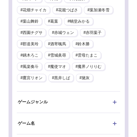
花畑チャイカ
花籠つばさ
葉加瀬冬雪
葉山舞鈴
葛葉
蝸堂みかる
西園チグサ
赤城ウェン
赤羽葉子
郡道美玲
酒寄颯馬
鈴木勝
鏑木ろこ
雪城眞尋
雲母たまこ
風楽奏斗
魔使マオ
魔界ノりりむ
鷹宮リオン
黒井しば
黛灰
ゲームジャンル
ゲーム名