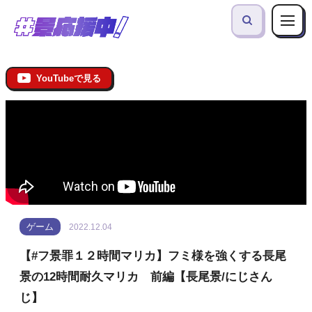
YouTubeで見る
ゲーム
2022.12.04
【#フ景罪１２時間マリカ】フミ様を強くする長尾
景の12時間耐久マリカ 前編【長尾景/にじさん
じ】