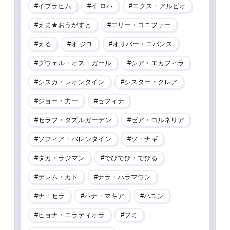
イブラヒム
イ ロハ
エクス・アルビオ
えま★おうがすと
エリー・コニファー
える
オ ジユ
オリバー・エバンス
グウェル・オス・ガール
シア・エカフィラ
シスカ・レオンタイン
シスター・クレア
ジョー・力一
セフィナ
セラフ・ダズルガーデン
ゼア・コルネリア
ソフィア・バレンタイン
ソ・ナギ
タカ・ラジマン
でびでび・でびる
デレム・カド
ナラ・ハラマウン
ナ・セラ
ハナ・マキア
ハユン
ヒョナ・エラティオラ
フミ