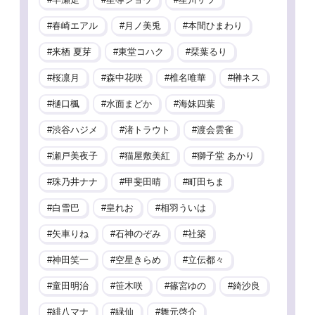
春崎エアル
月ノ美兎
本間ひまわり
来栖 夏芽
東堂コハク
栞葉るり
桜凛月
森中花咲
椎名唯華
榊ネス
樋口楓
水面まどか
海妹四葉
渋谷ハジメ
渚トラウト
渡会雲雀
瀬戸美夜子
猫屋敷美紅
獅子堂 あかり
珠乃井ナナ
甲斐田晴
町田ちま
白雪巴
皇れお
相羽ういは
矢車りね
石神のぞみ
社築
神田笑一
空星きらめ
立伝都々
童田明治
笹木咲
篠宮ゆの
綺沙良
緋八マナ
緑仙
舞元啓介