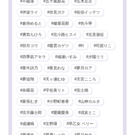
不破湊
五十嵐梨花
五木左京
伊波ライ
伏見ガク
佐伯イッテツ
倉持めると
健屋花那
先斗寧
勇気ちひろ
北小路ヒスイ
北見遊征
卯月コウ
叢雲カゲツ
叶
司賀りこ
四季凪アキラ
城瀬いすみ
夕陽リリ
夜牛詩乃
夜見れな
夢月ロア
夢追翔
天ヶ瀬むゆ
天宮こころ
奈羅花
宇佐美リト
安土桃
家長むぎ
小野町春香
山神カルタ
弦月藤士郎
愛園愛美
戌亥とこ
成瀬鳴
文野環
早乙女 ベリー
早瀬走
星導ショウ
星川サラ