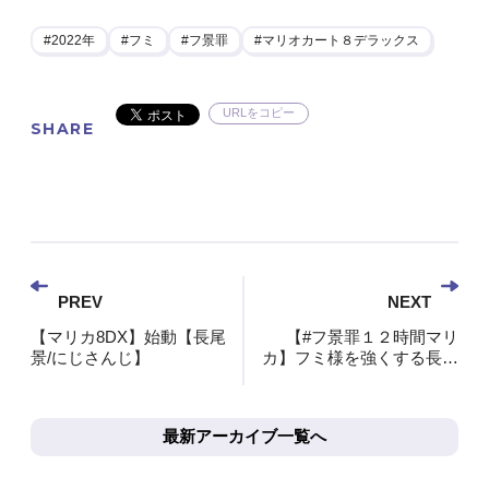
2022年
フミ
フ景罪
マリオカート８デラックス
URLをコピー
SHARE
PREV
NEXT
【マリカ8DX】始動【長尾
【#フ景罪１２時間マリ
景/にじさんじ】
カ】フミ様を強くする長尾
景の12時間耐久マリカ 前
編【長尾景/にじさんじ】
最新アーカイブ一覧へ