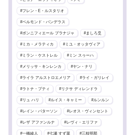
フレン・E・ルスタリオ
ベルモンド・バンデラス
ボンニフィエール プラナジャ
ましろ爻
ミカ・メラティカ
ミユ・オッタヴィア
ミラン・ケストレル
ミン スゥーハ
メリッサ・キンレンカ
ヤン・ナリ
ライラ アルストロエメリア
ライ・ガリレイ
ラトナ・プティ
リクサ ディレンドラ
リュ ハリ
ルイス・キャミー
ルンルン
レイン・パターソン
レオス・ヴィンセント
レザ アファンルナ
レヴィ・エリファ
一橋綾人
七瀬 すず菜
三枝明那