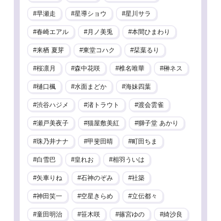
早瀬走
星導ショウ
星川サラ
春崎エアル
月ノ美兎
本間ひまわり
来栖 夏芽
東堂コハク
栞葉るり
桜凛月
森中花咲
椎名唯華
榊ネス
樋口楓
水面まどか
海妹四葉
渋谷ハジメ
渚トラウト
渡会雲雀
瀬戸美夜子
猫屋敷美紅
獅子堂 あかり
珠乃井ナナ
甲斐田晴
町田ちま
白雪巴
皇れお
相羽ういは
矢車りね
石神のぞみ
社築
神田笑一
空星きらめ
立伝都々
童田明治
笹木咲
篠宮ゆの
綺沙良