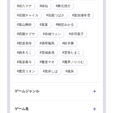
緋八マナ
緑仙
舞元啓介
花畑チャイカ
花籠つばさ
葉加瀬冬雪
葉山舞鈴
葛葉
蝸堂みかる
西園チグサ
赤城ウェン
赤羽葉子
郡道美玲
酒寄颯馬
鈴木勝
鏑木ろこ
雪城眞尋
雲母たまこ
風楽奏斗
魔使マオ
魔界ノりりむ
鷹宮リオン
黒井しば
黛灰
ゲームジャンル
ゲーム名