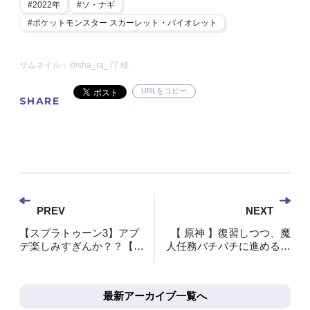
2022年
ソ・ナギ
ポケットモンスター スカーレット・バイオレット
サムネイル：@sha_ra_77 様
URLをコピー
SHARE
PREV
NEXT
【スプラトゥーン3】アプ
【 原神 】復習しつつ、魔
デ楽しみすぎんか？？【長
人任務バチバチに進める奴
尾景/にじさんじ】
【長尾景/にじさんじ】
最新アーカイブ一覧へ