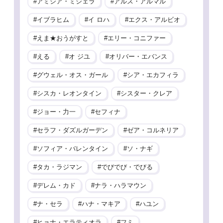
アミシア・ミシェラ
アルス・アルマル
イブラヒム
イ ロハ
エクス・アルビオ
えま★おうがすと
エリー・コニファー
える
オ ジユ
オリバー・エバンス
グウェル・オス・ガール
シア・エカフィラ
シスカ・レオンタイン
シスター・クレア
ジョー・力一
セフィナ
セラフ・ダズルガーデン
ゼア・コルネリア
ソフィア・バレンタイン
ソ・ナギ
タカ・ラジマン
でびでび・でびる
デレム・カド
ナラ・ハラマウン
ナ・セラ
ハナ・マキア
ハユン
ヒョナ・エラティオラ
フミ