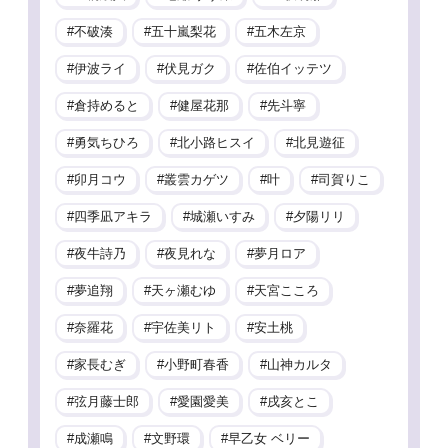
不破湊
五十嵐梨花
五木左京
伊波ライ
伏見ガク
佐伯イッテツ
倉持めると
健屋花那
先斗寧
勇気ちひろ
北小路ヒスイ
北見遊征
卯月コウ
叢雲カゲツ
叶
司賀りこ
四季凪アキラ
城瀬いすみ
夕陽リリ
夜牛詩乃
夜見れな
夢月ロア
夢追翔
天ヶ瀬むゆ
天宮こころ
奈羅花
宇佐美リト
安土桃
家長むぎ
小野町春香
山神カルタ
弦月藤士郎
愛園愛美
戌亥とこ
成瀬鳴
文野環
早乙女 ベリー