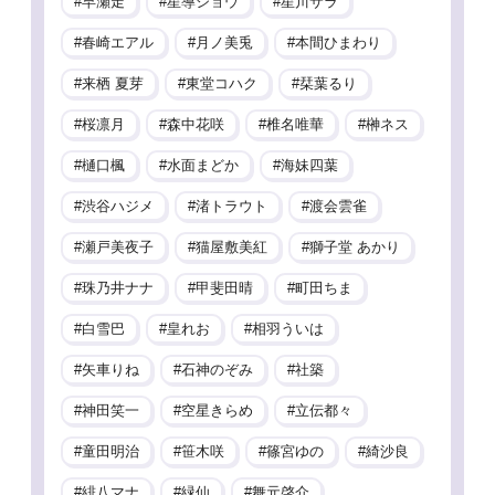
早瀬走
星導ショウ
星川サラ
春崎エアル
月ノ美兎
本間ひまわり
来栖 夏芽
東堂コハク
栞葉るり
桜凛月
森中花咲
椎名唯華
榊ネス
樋口楓
水面まどか
海妹四葉
渋谷ハジメ
渚トラウト
渡会雲雀
瀬戸美夜子
猫屋敷美紅
獅子堂 あかり
珠乃井ナナ
甲斐田晴
町田ちま
白雪巴
皇れお
相羽ういは
矢車りね
石神のぞみ
社築
神田笑一
空星きらめ
立伝都々
童田明治
笹木咲
篠宮ゆの
綺沙良
緋八マナ
緑仙
舞元啓介