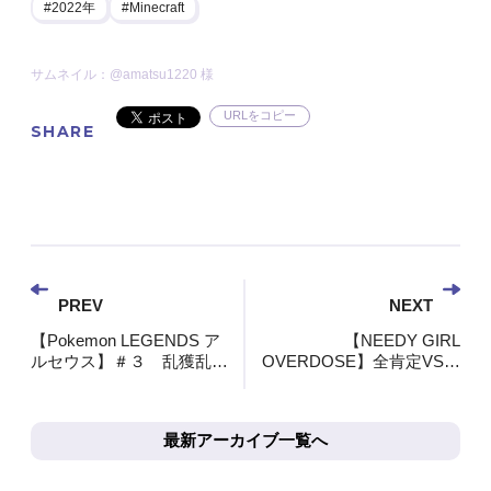
2022年
Minecraft
サムネイル：@amatsu1220 様
URLをコピー
SHARE
PREV
NEXT
【Pokemon LEGENDS ア
【NEEDY GIRL
ルセウス】＃３ 乱獲乱獲
OVERDOSE】全肯定VSメ
乱獲乱獲乱獲乱獲【長尾景/
ンヘラVSダークライ【長尾
にじさんじ】
景/にじさんじ】
最新アーカイブ一覧へ