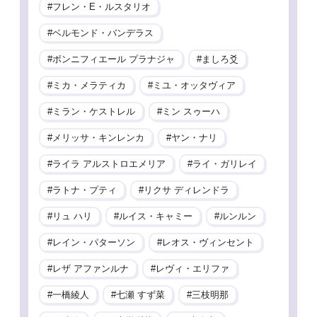
フレン・E・ルスタリオ
ベルモンド・バンデラス
ボンニフィエール プラナジャ
ましろ爻
ミカ・メラティカ
ミユ・オッタヴィア
ミラン・ケストレル
ミン スゥーハ
メリッサ・キンレンカ
ヤン・ナリ
ライラ アルストロエメリア
ライ・ガリレイ
ラトナ・プティ
リクサ ディレンドラ
リュ ハリ
ルイス・キャミー
ルンルン
レイン・パターソン
レオス・ヴィンセント
レザ アファンルナ
レヴィ・エリファ
一橋綾人
七瀬 すず菜
三枝明那