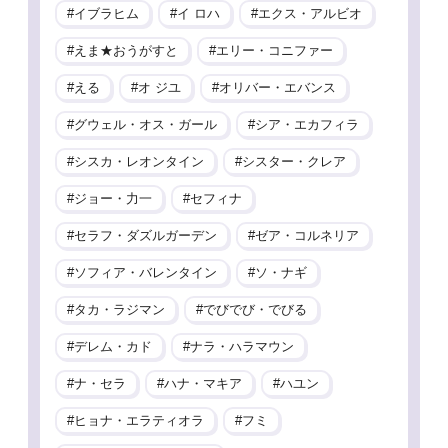
イブラヒム
イ ロハ
エクス・アルビオ
えま★おうがすと
エリー・コニファー
える
オ ジユ
オリバー・エバンス
グウェル・オス・ガール
シア・エカフィラ
シスカ・レオンタイン
シスター・クレア
ジョー・力一
セフィナ
セラフ・ダズルガーデン
ゼア・コルネリア
ソフィア・バレンタイン
ソ・ナギ
タカ・ラジマン
でびでび・でびる
デレム・カド
ナラ・ハラマウン
ナ・セラ
ハナ・マキア
ハユン
ヒョナ・エラティオラ
フミ