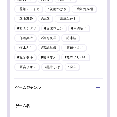
花畑チャイカ
花籠つばさ
葉加瀬冬雪
葉山舞鈴
葛葉
蝸堂みかる
西園チグサ
赤城ウェン
赤羽葉子
郡道美玲
酒寄颯馬
鈴木勝
鏑木ろこ
雪城眞尋
雲母たまこ
風楽奏斗
魔使マオ
魔界ノりりむ
鷹宮リオン
黒井しば
黛灰
ゲームジャンル
ゲーム名