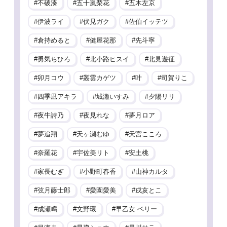
不破湊
五十嵐梨花
五木左京
伊波ライ
伏見ガク
佐伯イッテツ
倉持めると
健屋花那
先斗寧
勇気ちひろ
北小路ヒスイ
北見遊征
卯月コウ
叢雲カゲツ
叶
司賀りこ
四季凪アキラ
城瀬いすみ
夕陽リリ
夜牛詩乃
夜見れな
夢月ロア
夢追翔
天ヶ瀬むゆ
天宮こころ
奈羅花
宇佐美リト
安土桃
家長むぎ
小野町春香
山神カルタ
弦月藤士郎
愛園愛美
戌亥とこ
成瀬鳴
文野環
早乙女 ベリー