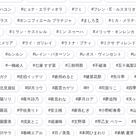
ハユン
ヒョナ・エラティオラ
フミ
フレン・E・ルスタリオ
ラス
ボンニフィエール プラナジャ
ましろ爻
ミカ・メラテ
ミラン・ケストレル
ミン スゥーハ
メリッサ・キンレンカ
エメリア
ライ・ガリレイ
ラトナ・プティ
リクサ ディレンド
ルンルン
レイン・パターソン
レオス・ヴィンセント
一橋綾人
七瀬 すず菜
三枝明那
不破湊
五十嵐梨
ガク
佐伯イッテツ
倉持めると
健屋花那
先斗寧
北見遊征
卯月コウ
叢雲カゲツ
叶
司賀りこ
四
陽リリ
夜牛詩乃
夜見れな
夢月ロア
夢追翔
天
羅花
宇佐美リト
安土桃
家長むぎ
小野町春香
園愛美
戌亥とこ
成瀬鳴
文野環
早乙女 ベリー
川サラ
春崎エアル
月ノ美兎
本間ひまわり
来栖 夏芽