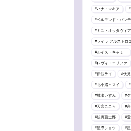
ハナ・マキア
ベルモンド・バンデ
ミユ・オッタヴィア
ライラ アルストロ
ルイス・キャミー
レヴィ・エリファ
伊波ライ
伏見
北小路ヒスイ
城瀬いすみ
夕
天宮こころ
奈
弦月藤士郎
愛
星導ショウ
星