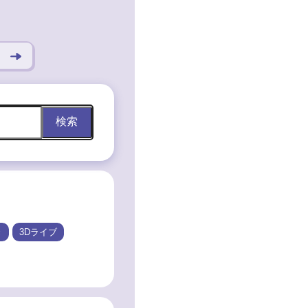
検索
き
3Dライブ