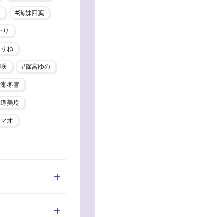
か
海妹四葉
かり
車りね
木咲
篠宮ゆの
加瀬冬雪
郡道美玲
使マオ