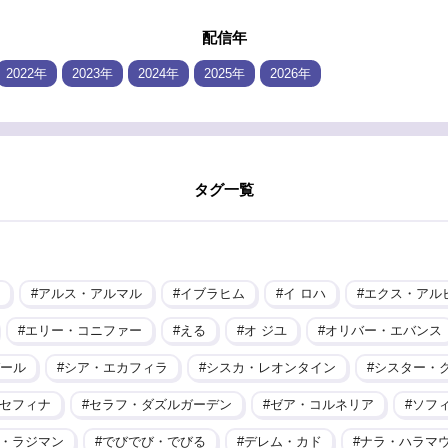
配信年
2022年
2023年
2024年
2025年
2026年
タグ一覧
アルス・アルマル
イブラヒム
イ ロハ
エクス・アル
エリー・コニファー
える
オ ジユ
オリバー・エバンス
ール
シア・エカフィラ
シスカ・レオンタイン
シスター・
セフィナ
セラフ・ダズルガーデン
ゼア・コルネリア
ソフ
・ラジマン
でびでび・でびる
デレム・カド
ナラ・ハラマ