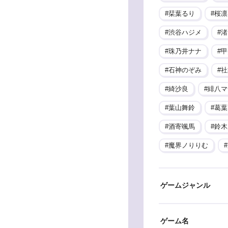
栞葉るり
桜凛
渋谷ハジメ
渚
珠乃井ナナ
甲
石神のぞみ
社
綺沙良
緋八マ
葉山舞鈴
葛葉
酒寄颯馬
鈴木
魔界ノりりむ
ゲームジャンル
ゲーム名