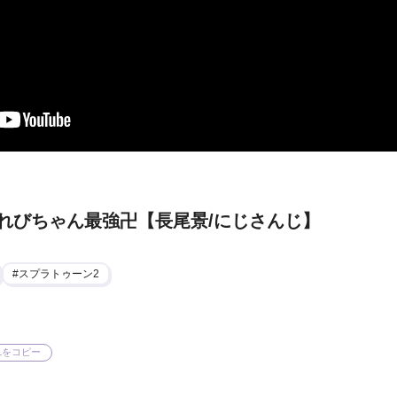
れびちゃん最強卍【長尾景/にじさんじ】
スプラトゥーン2
Lをコピー