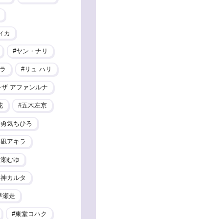
ィカ
ヤン・ナリ
ラ
リュ ハリ
レザ アファンルナ
花
五木左京
勇気ちひろ
季凪アキラ
ヶ瀬むゆ
山神カルタ
早瀬走
東堂コハク