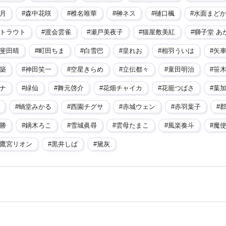
月
森中花咲
椎名唯華
榊ネス
樋口楓
水面まど
トラウト
渡会雲雀
瀬戸美夜子
猫屋敷美紅
獅子堂 あ
斐田晴
町田ちま
白雪巴
皇れお
相羽ういは
矢
築
神田笑一
空星きらめ
立伝都々
童田明治
笹
ナ
緑仙
舞元啓介
花畑チャイカ
花籠つばさ
葉
蝸堂みかる
西園チグサ
赤城ウェン
赤羽葉子
勝
鏑木ろこ
雪城眞尋
雲母たまこ
風楽奏斗
魔
鷹宮リオン
黒井しば
黛灰