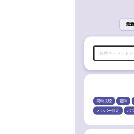
最
同時視聴
殺陣
メンバー限定
バ